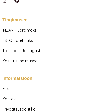
I
F
n
a
s
c
t
e
a
b
Tingimused
g
o
r
o
INBANK Järelmaks
a
k
m
ESTO Järelmaks
Transport Ja Tagastus
Kasutustingimused
Informatsioon
Meist
Kontakt
Privaatsuspoliitika