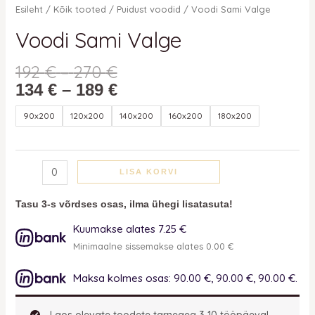
Esileht
/
Kõik tooted
/
Puidust voodid
/ Voodi Sami Valge
Voodi Sami Valge
192
€
–
270
€
134
€
–
189
€
90x200
120x200
140x200
160x200
180x200
LISA KORVI
Tasu 3-s võrdses osas, ilma ühegi lisatasuta!
Kuumakse alates 7.25 €
Minimaalne sissemakse alates 0.00 €
Maksa kolmes osas: 90.00 €, 90.00 €, 90.00 €.
Laos olevate toodete tarneaeg 3-10 tööpäeva!