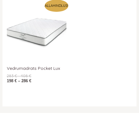
Hinnavahemik:
Hinnavahemik:
ALLAHINDLUS!
283 €
198 €
kuni
kuni
408 €
286 €
Vedrumadrats Pocket Lux
283
€
–
408
€
198
€
–
286
€