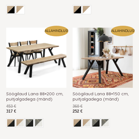
ALLAHINDLUS!
ALLAHINDLUS!
Söögilaud Lana 88×200 cm,
Söögilaud Lana 88×150 cm,
puitjalgadega (mänd)
puitjalgadega (mänd)
453
€
360
€
317
€
252
€