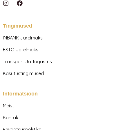
I
F
n
a
s
c
t
e
a
b
Tingimused
g
o
r
o
INBANK Järelmaks
a
k
m
ESTO Järelmaks
Transport Ja Tagastus
Kasutustingimused
Informatsioon
Meist
Kontakt
Privaatsuspoliitika