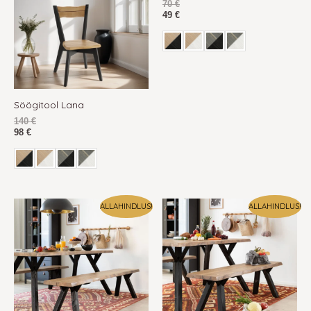
70
€
49
€
Söögitool Lana
140
€
98
€
ALLAHINDLUS!
ALLAHINDLUS!