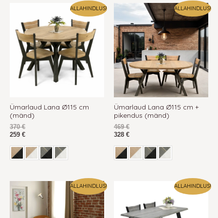
ALLAHINDLUS!
ALLAHINDLUS!
Ümarlaud Lana Ø115 cm
Ümarlaud Lana Ø115 cm +
(mänd)
pikendus (mänd)
370
€
469
€
259
€
328
€
ALLAHINDLUS!
ALLAHINDLUS!