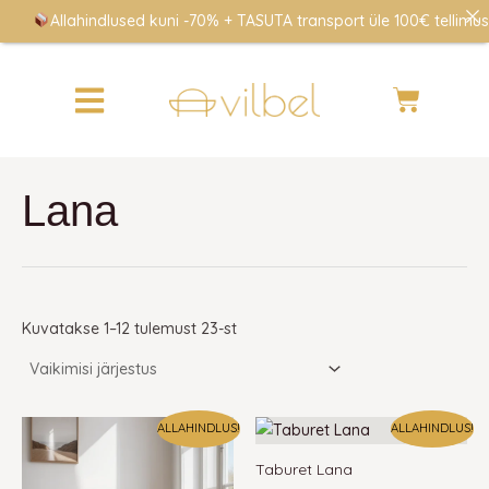
Skip
Allahindlused kuni -70% + TASUTA transport üle 100€ tellimustel
to
content
Cart
Lana
Kuvatakse 1–12 tulemust 23-st
ALLAHINDLUS!
ALLAHINDLUS!
Taburet Lana