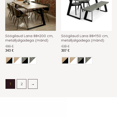
Söögilaud Lana 88×200 cm,
Söögilaud Lana 88×150 cm,
metalljalgadega (mänd)
metalljalgadega (mänd)
490
€
438
€
343
€
307
€
1
2
→