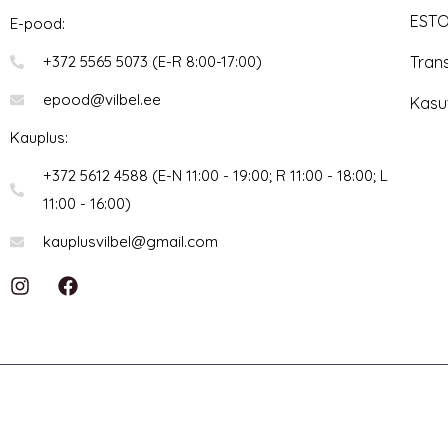
ESTO
E-pood:
Tran
+372 5565 5073 (E-R 8:00-17:00)
epood@vilbel.ee
Kasu
Kauplus:
+372 5612 4588 (E-N 11:00 - 19:00; R 11:00 - 18:00; L
11:00 - 16:00)
kauplusvilbel@gmail.com
I
F
n
a
s
c
t
e
a
b
g
o
r
o
a
k
m