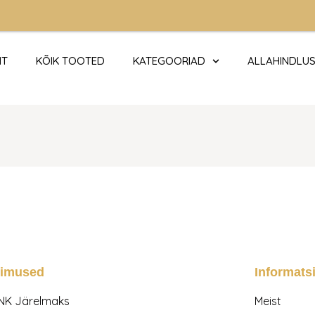
HT
KÕIK TOOTED
KATEGOORIAD
ALLAHINDLU
gimused
Informats
NK Järelmaks
Meist