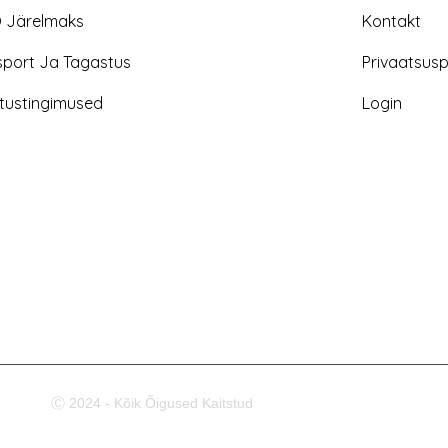
 Järelmaks
Kontakt
sport Ja Tagastus
Privaatsuspo
tustingimused
Login
Ⓒ 2024 - Kõik Õigused Kaitstud