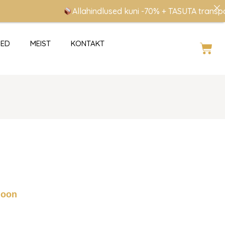
Allahindlused kuni -70% + TASUTA transport
SED
MEIST
KONTAKT
Cart
ioon