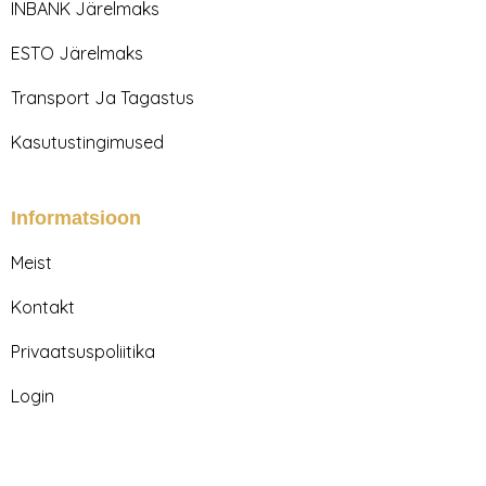
r
o
INBANK Järelmaks
a
k
m
ESTO Järelmaks
Transport Ja Tagastus
Kasutustingimused
Informatsioon
Meist
Kontakt
Privaatsuspoliitika
Login