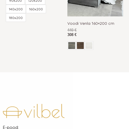
90x200
120x200
140x200
160x200
180x200
Voodi Venla 160×200 cm
440
€
308
€
E-pood: