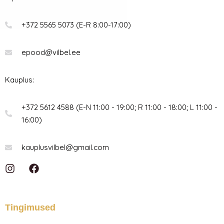
+372 5565 5073 (E-R 8:00-17:00)
epood@vilbel.ee
Kauplus:
+372 5612 4588 (E-N 11:00 - 19:00; R 11:00 - 18:00; L 11:00 -
16:00)
kauplusvilbel@gmail.com
I
F
n
a
s
c
t
e
a
b
Tingimused
g
o