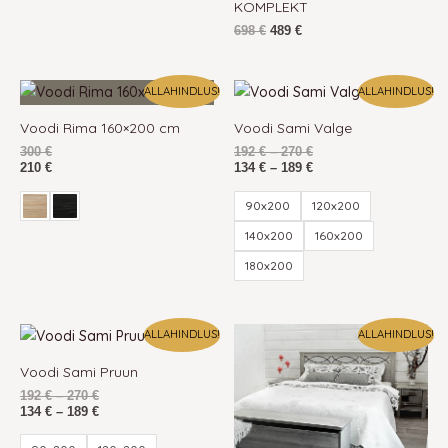
lõhna. Kopituslõhna vastu võib aidata äädika ja vee lahus.
KOMPLEKT
Tutvu täispuidust mööbli hooldusjuhendiga.
698
€
489
€
Hinnavahemik:
Hinnavahemik:
ALLAHINDLUS!
ALLAHINDLUS!
192 €
134 €
kuni
kuni
Voodi Rima 160×200 cm
Voodi Sami Valge
270 €
189 €
300
€
192
€
–
270
€
210
€
134
€
–
189
€
90x200
120x200
140x200
160x200
180x200
Hinnavahemik:
Hinnavahemik:
ALLAHINDLUS!
ALLAHINDLUS!
192 €
134 €
kuni
kuni
Voodi Sami Pruun
270 €
189 €
192
€
–
270
€
134
€
–
189
€