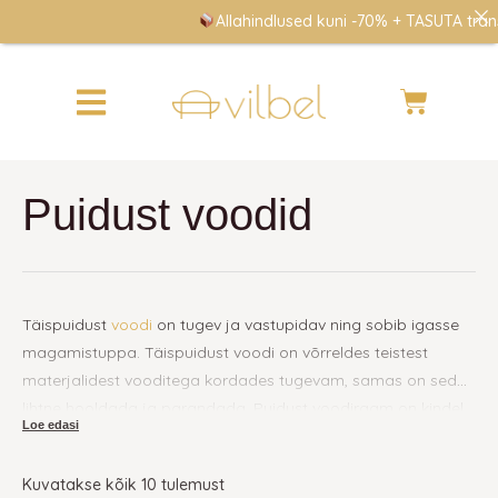
Skip
Allahindlused kuni -70% + TASUTA transp
to
content
Cart
Puidust voodid
Täispuidust
voodi
on tugev ja vastupidav ning sobib igasse
magamistuppa. Täispuidust voodi on võrreldes teistest
materjalidest vooditega kordades tugevam, samas on seda
lihtne hooldada ja parandada. Puidust voodiraam on kindel
Kas valida madal või kõrge
ning kannab sind pikki aastaid. Meie puidust voodite valikus
voodiraam?
on eri toonides ja mõõtudes nii üheinimesevoodid (
Ida
,
Sami
)
Kuvatakse kõik 10 tulemust
kui ka kaheinimesevoodid (
Reimari
,
Sami
,
Venla
), samuti