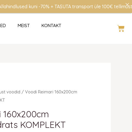
dlused kuni -70% + TASUTA transport üle 100€ tellimustele (v
SED
MEIST
KONTAKT
Cart
ust voodid
/ Voodi Reimari 160x200cm
EKT
i 160x200cm
adrats KOMPLEKT