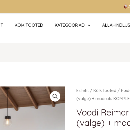
Allahin
HT
KÕIK TOOTED
KATEGOORIAD
ALLAHINDLU
Algne
Praegune
Esileht
/
Kõik tooted
/
Puid
hind
hind
(valge) + madrats KOMPL
oli:
on:
Voodi Reimar
698 €.
698 €.
(valge) + m