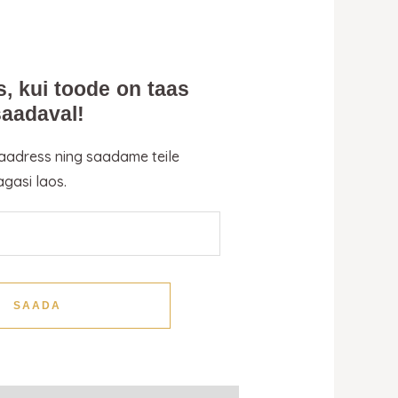
s, kui toode on taas
saadaval!
 aadress ning saadame teile
agasi laos.
SAADA