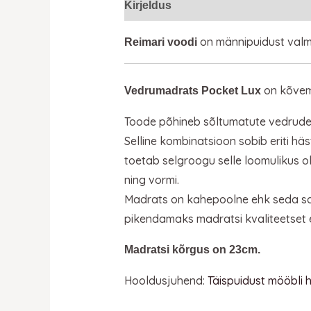
Kirjeldus
Lisainfo
on männipuidust valmi
Reimari voodi
on kõvem,
Vedrumadrats Pocket Lux
Toode põhineb sõltumatute vedrude an
Selline kombinatsioon sobib eriti 
toetab selgroogu selle loomulikus o
ning vormi.
Madrats on kahepoolne ehk seda saa
pikendamaks madratsi kvaliteetset e
Madratsi kõrgus on 23cm.
Hooldusjuhend:
Täispuidust mööbli