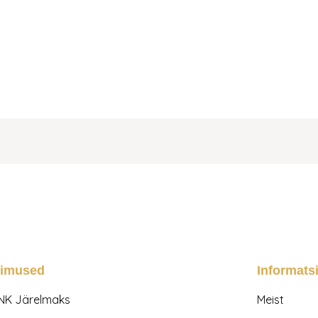
gimused
Informats
NK Järelmaks
Meist