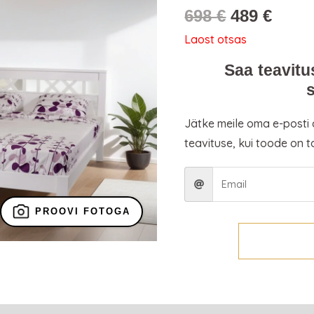
698
€
489
€
Laost otsas
Saa teavitu
Jätke meile oma e-posti
teavituse, kui toode on t
PROOVI FOTOGA