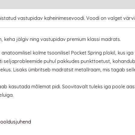
statud vastupidav kaheinimesevoodi. Voodi on valget värvi
 keha jälgiv ning vastupidav premium klassi madrats.
atoomilisel kolme tsoonilisel Pocket Spring plokil, kus iga 
hästi seljaprobleemide puhul pakkudes punkttoetust, kohandu
lekus. Lisaks ümbritseb madratsit metallraam, mis tagab sel
b kasutada mõlemat pidi. Soovitavalt tuleks iga poole aas
luiga.
 hooldusjuhend