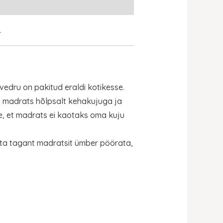
.
vedru on pakitud eraldi kotikesse.
b madrats hõlpsalt kehakujuga ja
le, et madrats ei kaotaks oma kuju
ta tagant madratsit ümber pöörata,