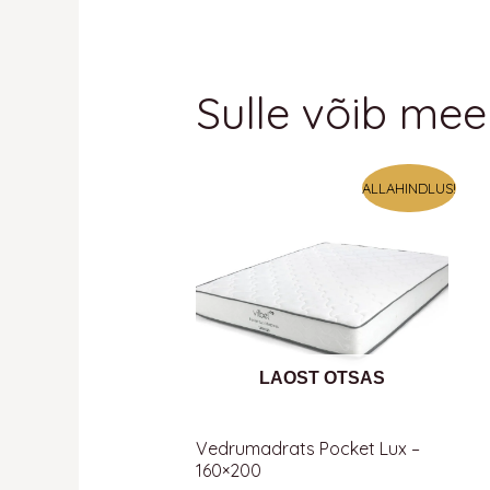
Sulle võib mee
Algne
Praegune
ALLAHINDLUS!
hind
hind
oli:
on:
383 €.
383 €.
LAOST OTSAS
Vedrumadrats Pocket Lux –
160×200