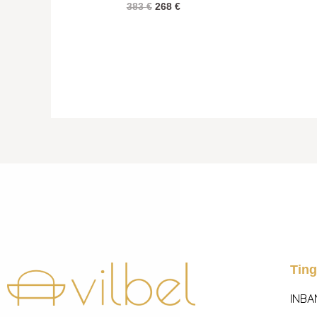
383
€
268
€
Tin
INBA