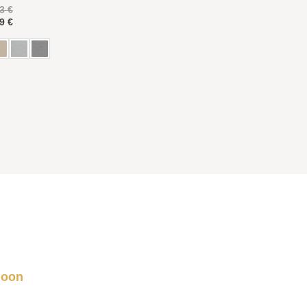
13
€
89
€
ioon