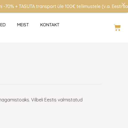
 TASUTA transport üle 100€ tellimustele (v.a. Eesti saared p
SED
MEIST
KONTAKT
Cart
magamistoaks. Vilbeli Eestis valmistatud