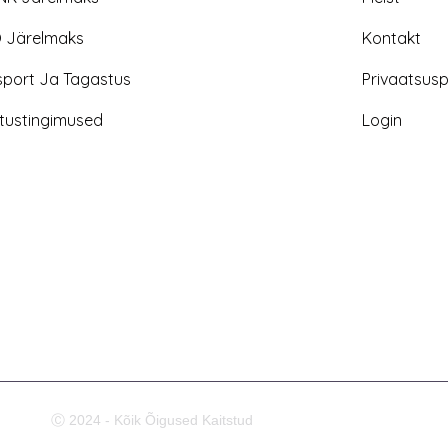
 Järelmaks
Kontakt
sport Ja Tagastus
Privaatsuspo
tustingimused
Login
Ⓒ 2024 - Kõik Õigused Kaitstud