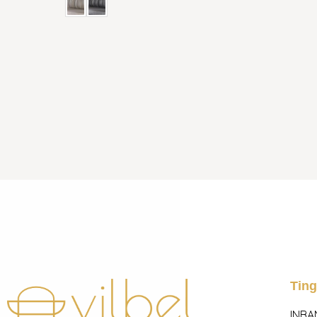
Tin
INBA