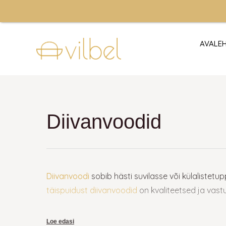
Skip
to
content
AVALE
Diivanvoodid
Diivanvoodi
sobib hästi suvilasse või külalistet
täispuidust diivanvoodid
on kvaliteetsed ja vast
Lahtikäiv diivan – milline va