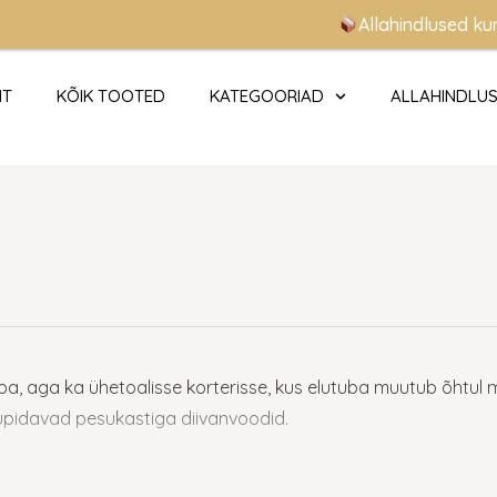
Allahindlused kuni -70% +
HT
KÕIK TOOTED
KATEGOORIAD
ALLAHINDLU
uppa, aga ka ühetoalisse korterisse, kus elutuba muutub õhtul 
upidavad pesukastiga diivanvoodid.
lida?