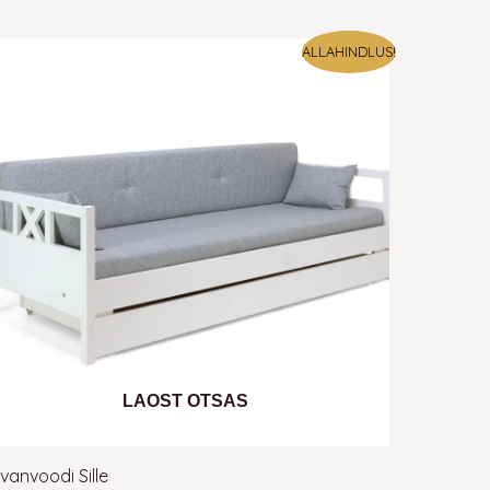
da?
ALLAHINDLUS!
onda ja kerge hooldusega säilitab see alati
iv diivan on saanud märjaks, tuleb see koheselt
õhna vastu võib aidata äädika ja vee lahus.
jadusel konsulteeri Vilbel
klienditeenindusega
ja
LAOST OTSAS
ivanvoodi Sille