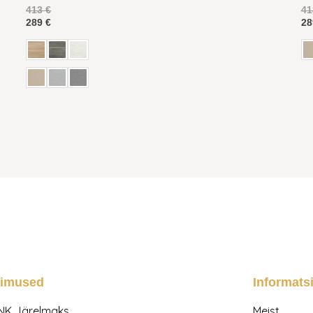
413
€
4
289
€
2
gimused
Informats
NK Järelmaks
Meist