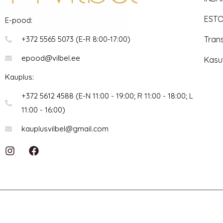
ESTO
E-pood:
Tran
+372 5565 5073 (E-R 8:00-17:00)
epood@vilbel.ee
Kasu
Kauplus:
+372 5612 4588 (E-N 11:00 - 19:00; R 11:00 - 18:00; L
11:00 - 16:00)
kauplusvilbel@gmail.com
I
F
n
a
s
c
t
e
a
b
g
o
r
o
a
k