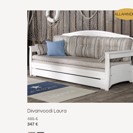
Miks eelistada täispuidust 
ALLAHIND
Täispuidust diivanvoodil
on tugev ja vastupidav v
ilusa ilme. Vilbel valikus on kvaliteetsed Eestis
pühkida ja kuivatada, et ei jääks plekke. Ajapik
Tutvu täispuidust mööbli hooldusjuhendiga.
Vilbel pakub kvaliteetseid Eestis valmistatud
dii
leiame just sulle sobiva diivanvoodi.
Diivanvoodi Laura
495
€
347
€