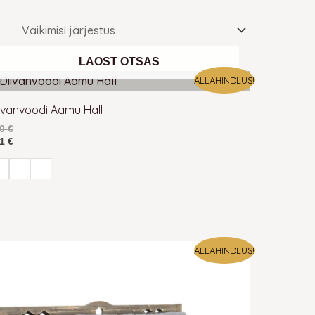
ii klassikalisi kui modernseid, mida on võimalik
LAOST OTSAS
ALLAHINDLUS!
ivanvoodi Aamu Hall
30
€
01
€
udes 140×190 (
Harald
,
Laura
,
Sami
), 140×195 (
ina – see on parim lahendus kui diivanvoodis ei
da lihtne hooldada ja parandada. Puidust
ALLAHINDLUS!