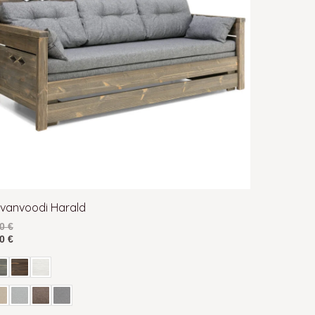
 Vilbel kvaliteetsed
puidust diivanvoodid
on
nvoodi, kui hakata iga mõne aasta tagant
päraselt vastu aga on rahakotisõbralikumad kui
ka puidust voodiraami liigutada. Sõltumata valitud
sega.
ivanvoodi Harald
00
€
20
€
u. Pesukastiga diivanvoodi on ideaalne
d esemete ligi liigset niiskust.