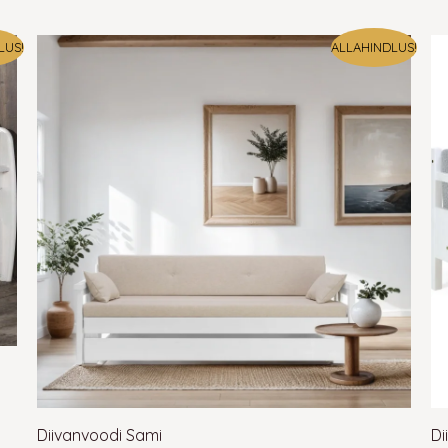
diivanvoodit ja kuidas seda hoolda
LUS!
ALLAHINDLUS!
oodiraam ja voodipõhi. Selles võib vabalt magada mitu põlvk
 valmistatud männipuidust diivanvoodid. Kui täispuidust lahtikä
ku võib juhtuda, et diivanvoodi omandab mingi lõhna. Kopitusl
vanvoodeid
– tutvu kogu meie valikuga ja leia endale sobiv! Va
Diivanvoodi Sami
Di