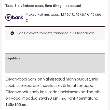
Tasu 3-s võrdses osas, ilma ühegi lisatasuta!
Maksa kolmes osas: 137.67 €, 137.67 €, 137.66
€.
Laos olevate toodete tarneaeg 3-10 tööpäeva!
Kirjeldus
Lisainfo
Diivanvoodi Sami on valmistatud männipuidust, mis
sobib suurepäraselt suvilasse või külalistetuppa.
Diivanvoodit saab kasutada üheinimesevoodina, siis
on voodi mõõdud
lahti tõmmatuna
75×190 cm
ning
.
140×190 cm