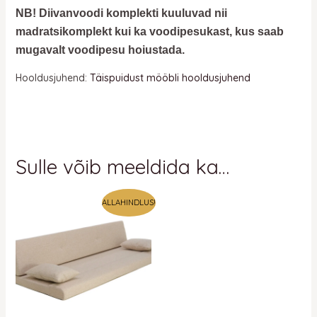
NB! Diivanvoodi komplekti kuuluvad nii
madratsikomplekt kui ka voodipesukast, kus saab
mugavalt voodipesu hoiustada.
Hooldusjuhend:
Täispuidust mööbli hooldusjuhend
Sulle võib meeldida ka…
ALLAHINDLUS!