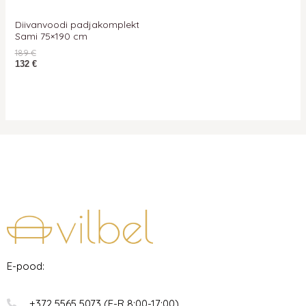
Diivanvoodi padjakomplekt
Sami 75×190 cm
189
€
132
€
E-pood:
+372 5565 5073 (E-R 8:00-17:00)