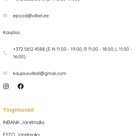
epood@vilbel.ee
Kauplus:
+372 5612 4588 (E-N 11:00 - 19:00; R 11:00 - 18:00; L 11:00 -
16:00)
kauplusvilbel@gmail.com
I
F
n
a
s
c
t
e
a
b
Tingimused
g
o
r
o
INBANK Järelmaks
a
k
m
ESTO Järelmaks