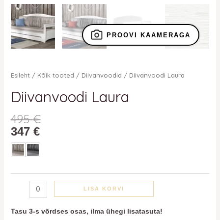
PROOVI KAAMERAGA
Esileht
/
Kõik tooted
/
Diivanvoodid
/ Diivanvoodi Laura
Diivanvoodi Laura
495
€
347
€
LISA KORVI
Tasu 3-s võrdses osas, ilma ühegi lisatasuta!