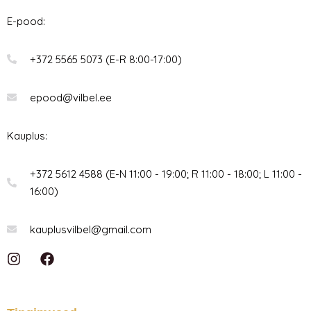
E-pood:
+372 5565 5073 (E-R 8:00-17:00)
epood@vilbel.ee
Kauplus:
+372 5612 4588 (E-N 11:00 - 19:00; R 11:00 - 18:00; L 11:00 -
16:00)
kauplusvilbel@gmail.com
I
F
n
a
s
c
t
e