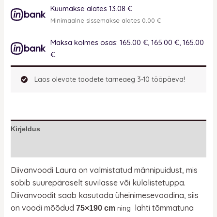
Kuumakse alates 13.08 €
Minimaalne sissemakse alates 0.00 €
Maksa kolmes osas: 165.00 €, 165.00 €, 165.00
€.
Laos olevate toodete tarneaeg 3-10 tööpäeva!
Kirjeldus
Lisainfo
Diivanvoodi Laura on valmistatud männipuidust, mis
sobib suurepäraselt suvilasse või külalistetuppa.
Diivanvoodit saab kasutada üheinimesevoodina, siis
on voodi mõõdud
lahti tõmmatuna
75×190 cm
ning