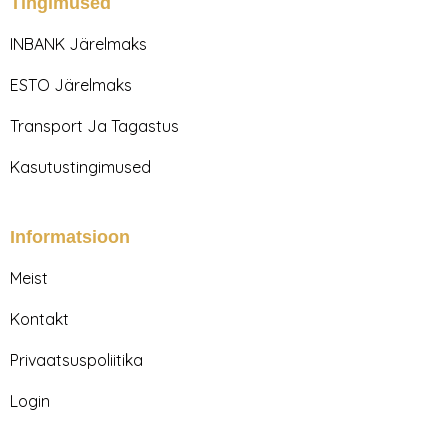
a
b
Tingimused
g
o
r
o
INBANK Järelmaks
a
k
m
ESTO Järelmaks
Transport Ja Tagastus
Kasutustingimused
Informatsioon
Meist
Kontakt
Privaatsuspoliitika
Login