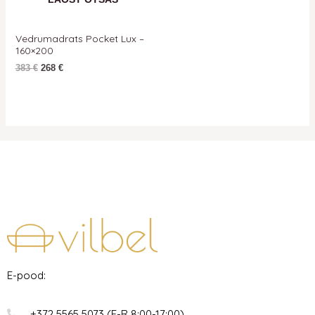
Vedrumadrats Pocket Lux –
160×200
383
€
268
€
E-pood:
+372 5565 5073 (E-R 8:00-17:00)