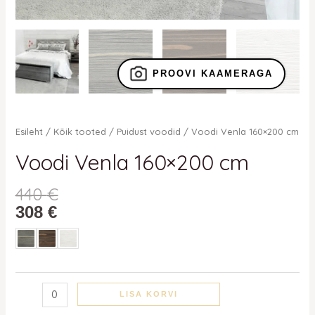
PROOVI KAAMERAGA
Esileht
/
Kõik tooted
/
Puidust voodid
/ Voodi Venla 160×200 cm
Voodi Venla 160×200 cm
440
€
308
€
LISA KORVI