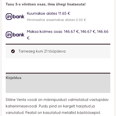
Tasu 3-s võrdses osas, ilma ühegi lisatasuta!
Kuumakse alates 11.65 €
Minimaalne sissemakse alates 0.00 €
Maksa kolmes osas: 146.67 €, 146.67 €, 146.66
€.
Tarneaeg kuni 21 tööpäeva.
Kirjeldus
Lisainfo
Stiilne Venla voodi on männipuidust valmistatud vastupidav
kaheinimesevoodi. Puidu pind on kergelt harjatud ja
vanutatud. Peatsil on kasutatud metallist käsitöösepist.