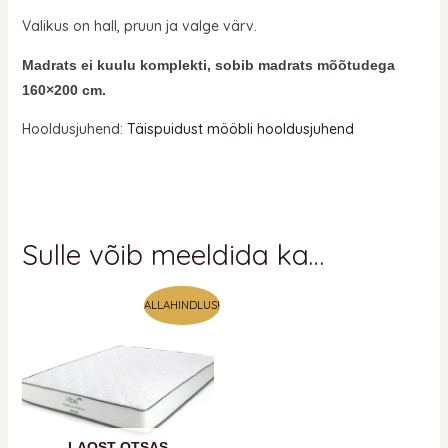
Valikus on hall, pruun ja valge värv.
Madrats ei kuulu komplekti, sobib madrats mõõtudega
160×200 cm.
Hooldusjuhend:
Täispuidust mööbli hooldusjuhend
Sulle võib meeldida ka…
Algne
Praegune
ALLAHINDLUS!
hind
hind
oli:
on:
383 €.
383 €.
LAOST OTSAS