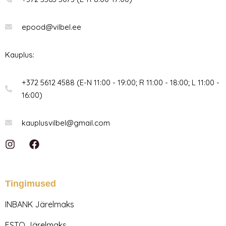
epood@vilbel.ee
Kauplus:
+372 5612 4588 (E-N 11:00 - 19:00; R 11:00 - 18:00; L 11:00 -
16:00)
kauplusvilbel@gmail.com
I
F
n
a
s
c
t
e
a
b
Tingimused
g
o
r
o
INBANK Järelmaks
a
k
m
ESTO Järelmaks