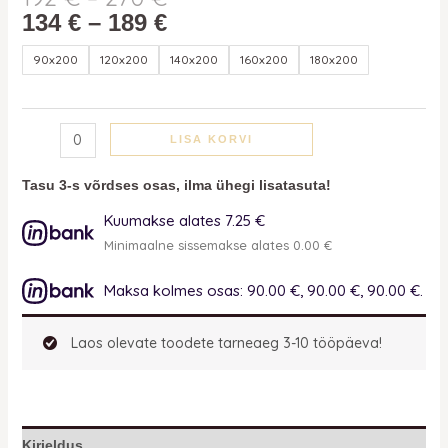
134
€
–
189
€
90x200
120x200
140x200
160x200
180x200
LISA KORVI
Tasu 3-s võrdses osas, ilma ühegi lisatasuta!
Kuumakse alates 7.25 €
Minimaalne sissemakse alates 0.00 €
Maksa kolmes osas: 90.00 €, 90.00 €, 90.00 €.
Laos olevate toodete tarneaeg 3-10 tööpäeva!
Kirjeldus