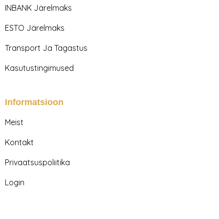
r
o
INBANK Järelmaks
a
k
m
ESTO Järelmaks
Transport Ja Tagastus
Kasutustingimused
Informatsioon
Meist
Kontakt
Privaatsuspoliitika
Login