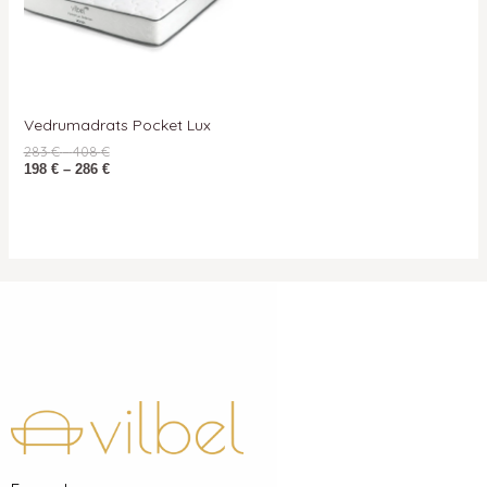
Vedrumadrats Pocket Lux
283
€
–
408
€
198
€
–
286
€