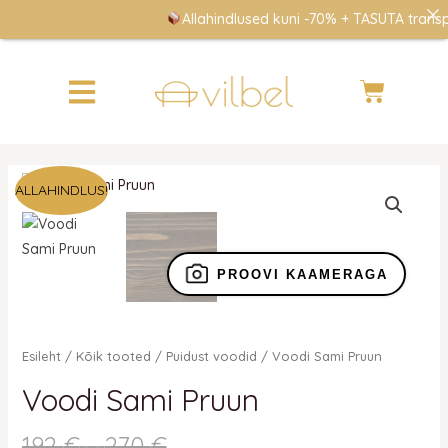
Skip
Allahindlused kuni -70% + TASUTA transpor
to
content
Cart
Hinnavahemik:
Hinnavahemik:
Voodi
ALLAHINDLUS!
192 €
134 €
Sami
kuni
kuni
Pruun
270 €
189 €
kogus
PROOVI KAAMERAGA
Esileht
/
Kõik tooted
/
Puidust voodid
/ Voodi Sami Pruun
Voodi Sami Pruun
192
€
–
270
€