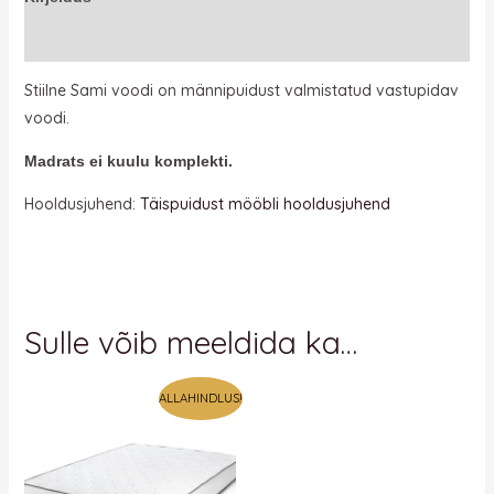
Lisainfo
Stiilne Sami voodi on männipuidust valmistatud vastupidav
voodi.
Madrats ei kuulu komplekti.
Hooldusjuhend:
Täispuidust mööbli hooldusjuhend
Sulle võib meeldida ka…
Hinnavahemik:
Hinnavahemik:
ALLAHINDLUS!
283 €
198 €
kuni
kuni
408 €
286 €