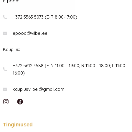
E-pood:
+372 5565 5073 (E-R 8:00-17:00)
epood@vilbel.ee
Kauplus:
+372 5612 4588 (E-N 11:00 - 19:00; R 11:00 - 18:00; L 11:00 -
16:00)
kauplusvilbel@gmail.com
I
F
n
a
s
c
t
e
a
b
Tingimused
g
o