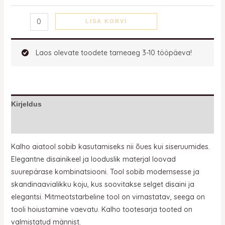
LISA KORVI
Laos olevate toodete tarneaeg 3-10 tööpäeva!
Kirjeldus
Lisainfo
Kalho aiatool sobib kasutamiseks nii õues kui siseruumides.
Elegantne disainikeel ja looduslik materjal loovad
suurepärase kombinatsiooni. Tool sobib modernsesse ja
skandinaavialikku koju, kus soovitakse selget disaini ja
elegantsi. Mitmeotstarbeline tool on virnastatav, seega on
tooli hoiustamine vaevatu. Kalho tootesarja tooted on
valmistatud männist.