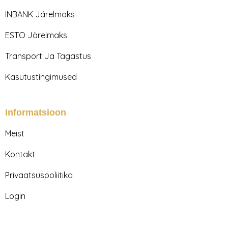
g
o
r
o
INBANK Järelmaks
a
k
m
ESTO Järelmaks
Transport Ja Tagastus
Kasutustingimused
Informatsioon
Meist
Kontakt
Privaatsuspoliitika
Login