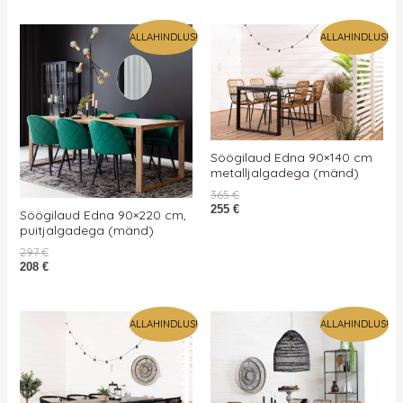
ALLAHINDLUS!
ALLAHINDLUS!
Söögilaud Edna 90×140 cm
metalljalgadega (mänd)
365
€
255
€
Söögilaud Edna 90×220 cm,
puitjalgadega (mänd)
297
€
208
€
ALLAHINDLUS!
ALLAHINDLUS!