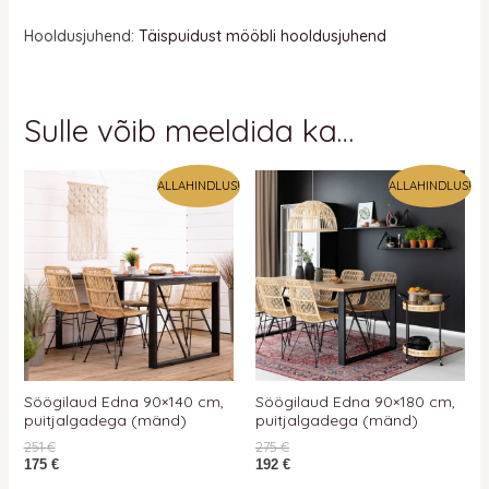
Hooldusjuhend:
Täispuidust mööbli hooldusjuhend
Sulle võib meeldida ka…
ALLAHINDLUS!
ALLAHINDLUS!
Söögilaud Edna 90×140 cm,
Söögilaud Edna 90×180 cm,
puitjalgadega (mänd)
puitjalgadega (mänd)
251
€
275
€
175
€
192
€