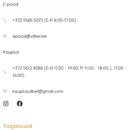
E-pood:
+372 5565 5073 (E-R 8:00-17:00)
epood@vilbel.ee
Kauplus:
+372 5612 4588 (E-N 11:00 - 19:00; R 11:00 - 18:00; L 11:00 -
16:00)
kauplusvilbel@gmail.com
I
F
n
a
s
c
t
e
a
b
Tingimused