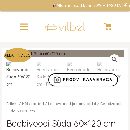
Skip
Allahindlused kuni -70% + TASUTA transp
to
content
Cart
Algne
Praegune
Beebivoodi
ALLAHINDLUS!
hind
hind
Süda
oli:
on:
60x120
210 €.
210 €.
cm
PROOVI KAAMERAGA
kogus
Esileht
/
Kõik tooted
/
Lastevoodid ja narivoodid
/ Beebivoodi
Süda 60×120 cm
Beebivoodi Süda 60×120 cm