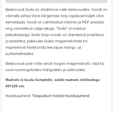
Beebivoodi Süda on atraktiivne valik lastevoodiks. Voodil on
võimalik põhja tõsta kõrgemale ning vajadusel küljelt võre
eemaldada. Voodi on valmistatud männist ja MDF plaadist
ning viimistletud valge lakiga. “Süda” on kaetud
pleksiklaasiga. Seda tüüpi voodis on ühendatud praktilisus
ja esteetika, pakkudes lisaks magamiskohale ka
inspireerivat keskkonda teie lapse mängu- ja
puhkehetkedeks.
Beebivoodi pole mitte ainult mugav magamiskoht, vaid ka
ruum loomingulisteks mängudeks ja seiklusteks.
Madrats ei kuulu komplekti, sobib madrats mõõtudega
60×120 cm.
Hooldusjuhend:
Täispuidust mööbli hooldusjuhend