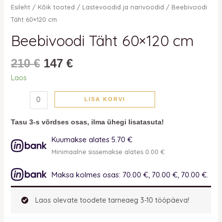
Esileht
/
Kõik tooted
/
Lastevoodid ja narivoodid
/ Beebivoodi
Täht 60×120 cm
Beebivoodi Täht 60×120 cm
210
€
147
€
Laos
LISA KORVI
Tasu 3-s võrdses osas, ilma ühegi lisatasuta!
Kuumakse alates 5.70 €
Minimaalne sissemakse alates 0.00 €
Maksa kolmes osas: 70.00 €, 70.00 €, 70.00 €.
Laos olevate toodete tarneaeg 3-10 tööpäeva!