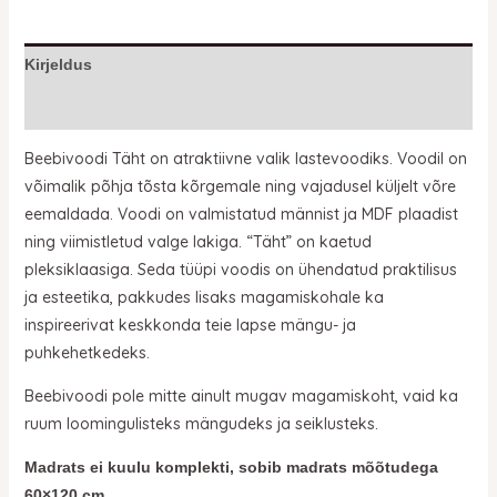
Kirjeldus
Lisainfo
Beebivoodi Täht on atraktiivne valik lastevoodiks. Voodil on
võimalik põhja tõsta kõrgemale ning vajadusel küljelt võre
eemaldada. Voodi on valmistatud männist ja MDF plaadist
ning viimistletud valge lakiga. “Täht” on kaetud
pleksiklaasiga. Seda tüüpi voodis on ühendatud praktilisus
ja esteetika, pakkudes lisaks magamiskohale ka
inspireerivat keskkonda teie lapse mängu- ja
puhkehetkedeks.
Beebivoodi pole mitte ainult mugav magamiskoht, vaid ka
ruum loomingulisteks mängudeks ja seiklusteks.
Madrats ei kuulu komplekti, sobib madrats mõõtudega
60×120 cm.