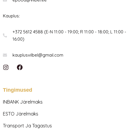
Kauplus:
+372 5612 4588 (E-N 11:00 - 19:00; R 11:00 - 18:00; L 11:00 -
16:00)
kauplusvilbel@gmail.com
I
F
n
a
s
c
t
e
a
b
Tingimused
g
o
r
o
INBANK Järelmaks
a
k
m
ESTO Järelmaks
Transport Ja Tagastus