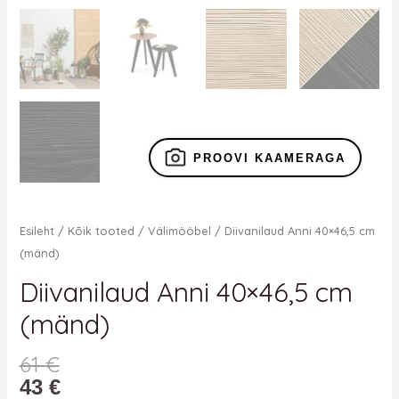
PROOVI KAAMERAGA
Esileht
/
Kõik tooted
/
Välimööbel
/ Diivanilaud Anni 40×46,5 cm
(mänd)
Diivanilaud Anni 40×46,5 cm
(mänd)
61
€
43
€