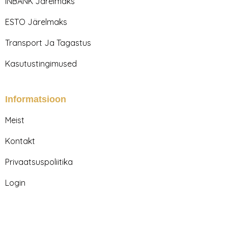
r
o
INBANK Järelmaks
a
k
m
ESTO Järelmaks
Transport Ja Tagastus
Kasutustingimused
Informatsioon
Meist
Kontakt
Privaatsuspoliitika
Login