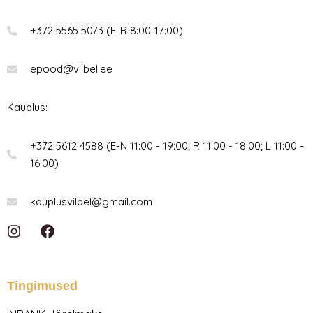
+372 5565 5073 (E-R 8:00-17:00)
epood@vilbel.ee
Kauplus:
+372 5612 4588 (E-N 11:00 - 19:00; R 11:00 - 18:00; L 11:00 -
16:00)
kauplusvilbel@gmail.com
I
F
n
a
s
c
t
e
a
b
Tingimused
g
o