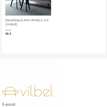
Diivanilaud Anni 45×62,5 cm
(mänd)
66
€
46
€
E-pood: