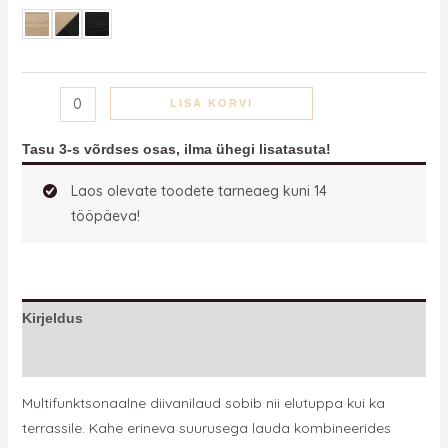
LISA KORVI
Tasu 3-s võrdses osas, ilma ühegi lisatasuta!
Laos olevate toodete tarneaeg kuni 14
tööpäeva!
Kirjeldus
Lisainfo
Multifunktsonaalne diivanilaud sobib nii elutuppa kui ka
terrassile. Kahe erineva suurusega lauda kombineerides