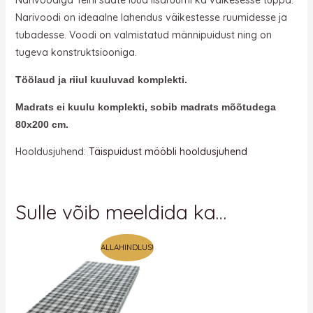
Narivoodi on ideaalne lahendus väikestesse ruumidesse ja
tubadesse. Voodi on valmistatud männipuidust ning on
tugeva konstruktsiooniga.
Töölaud ja riiul kuuluvad komplekti.
Madrats ei kuulu komplekti, sobib madrats mõõtudega
80x
200 cm.
Hooldusjuhend:
Täispuidust mööbli hooldusjuhend
Sulle võib meeldida ka…
Algne
Praegune
ALLAHINDLUS!
hind
hind
oli:
on:
76 €.
76 €.