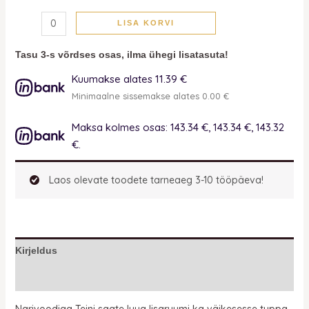
LISA KORVI
Tasu 3-s võrdses osas, ilma ühegi lisatasuta!
Kuumakse alates 11.39 €
Minimaalne sissemakse alates 0.00 €
Maksa kolmes osas: 143.34 €, 143.34 €, 143.32
€.
Laos olevate toodete tarneaeg 3-10 tööpäeva!
Kirjeldus
Lisainfo
Narivoodiga Teini saate luua lisaruumi ka väikesesse tuppa.