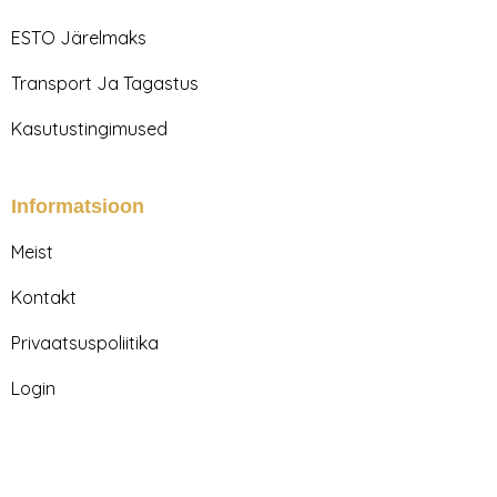
a
k
m
ESTO Järelmaks
Transport Ja Tagastus
Kasutustingimused
Informatsioon
Meist
Kontakt
Privaatsuspoliitika
Login