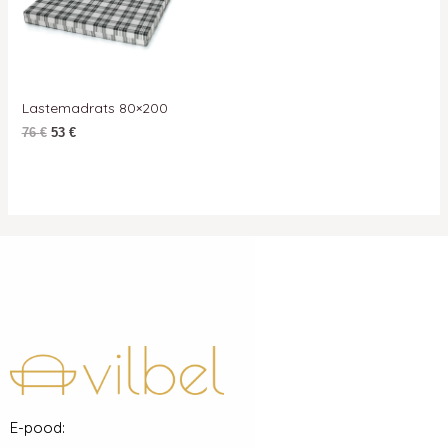
Lastemadrats 80×200
76
€
53
€
E-pood: