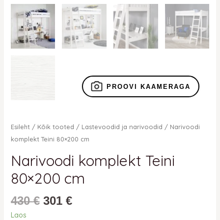
PROOVI KAAMERAGA
Esileht
/
Kõik tooted
/
Lastevoodid ja narivoodid
/ Narivoodi
komplekt Teini 80×200 cm
Narivoodi komplekt Teini
80×200 cm
430
€
301
€
Laos