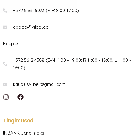
+372 5565 5073 (E-R 8:00-17:00)
epood@vilbel.ee
Kauplus:
+372 5612 4588 (E-N 11:00 - 19:00; R 11:00 - 18:00; L 11:00 -
16:00)
kauplusvilbel@gmail.com
I
F
n
a
s
c
t
e
a
b
Tingimused
g
o
r
o
INBANK Järelmaks