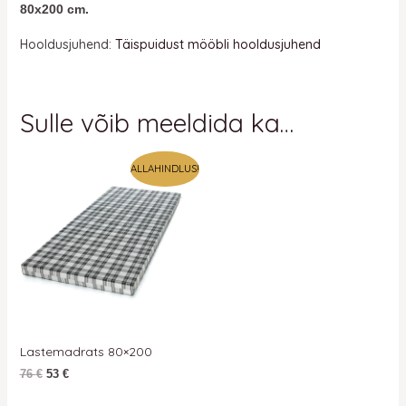
80x
200 cm.
Hooldusjuhend:
Täispuidust mööbli hooldusjuhend
Sulle võib meeldida ka…
Algne
Praegune
ALLAHINDLUS!
hind
hind
oli:
on:
76 €.
76 €.
Lastemadrats 80×200
76
€
53
€