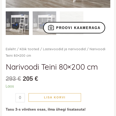
PROOVI KAAMERAGA
Esileht
/
Kõik tooted
/
Lastevoodid ja narivoodid
/ Narivoodi
Teini 80×200 cm
Narivoodi Teini 80×200 cm
293
€
205
€
Laos
LISA KORVI
Tasu 3-s võrdses osas, ilma ühegi lisatasuta!