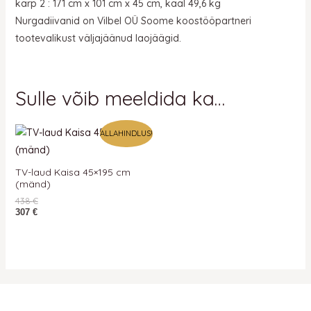
karp 2 : 171 cm x 101 cm x 45 cm, kaal 49,6 kg
Nurgadiivanid on Vilbel OÜ Soome koostööpartneri
tootevalikust väljajäänud laojäägid.
Sulle võib meeldida ka…
ALLAHINDLUS!
TV-laud Kaisa 45×195 cm
(mänd)
438
€
307
€