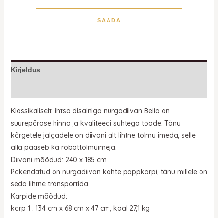
SAADA
Kirjeldus
Lisainfo
Klassikaliselt lihtsa disainiga nurgadiivan Bella on
suurepärase hinna ja kvaliteedi suhtega toode. Tänu
kõrgetele jalgadele on diivani alt lihtne tolmu imeda, selle
alla pääseb ka robottolmuimeja.
Diivani mõõdud: 240 x 185 cm
Pakendatud on nurgadiivan kahte pappkarpi, tänu millele on
seda lihtne transportida.
Karpide mõõdud:
karp 1 : 134 cm x 68 cm x 47 cm, kaal 27,1 kg