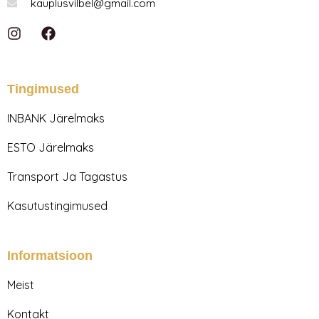
kauplusvilbel@gmail.com
I
F
n
a
s
c
t
e
a
b
Tingimused
g
o
r
o
INBANK Järelmaks
a
k
m
ESTO Järelmaks
Transport Ja Tagastus
Kasutustingimused
Informatsioon
Meist
Kontakt