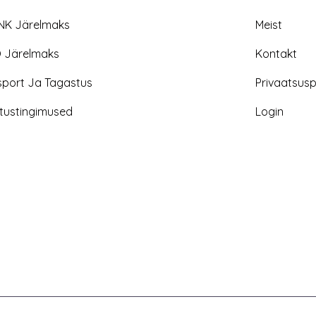
NK Järelmaks
Meist
 Järelmaks
Kontakt
sport Ja Tagastus
Privaatsuspo
tustingimused
Login