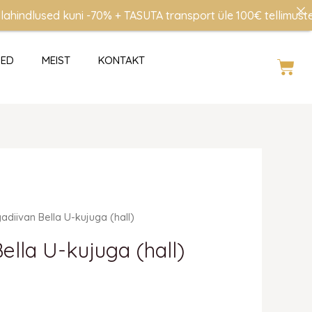
ndlused kuni -70% + TASUTA transport üle 100€ tellimustele (
SED
MEIST
KONTAKT
Cart
adiivan Bella U-kujuga (hall)
ella U-kujuga (hall)