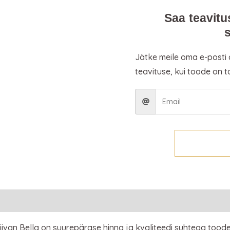
Saa teavitu
Jätke meile oma e-posti
teavituse, kui toode on t
adiivan Bella on suurepärase hinna ja kvaliteedi suhtega toode