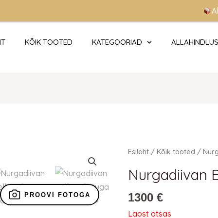
Allahi
HT
KÕIK TOOTED
KATEGOORIAD
ALLAHINDLU
Esileht
/
Kõik tooted
/ Nurg
Nurgadiivan B
1300
€
PROOVI FOTOGA
Laost otsas