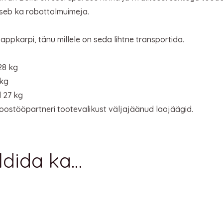
ääseb ka robottolmuimeja.
pkarpi, tänu millele on seda lihtne transportida.
28 kg
 kg
l 27 kg
oostööpartneri tootevalikust väljajäänud laojäägid.
ldida ka…