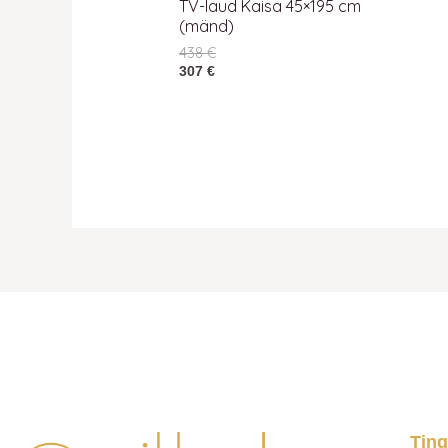
TV-laud Kaisa 45×195 cm
(mänd)
438
€
307
€
Tin