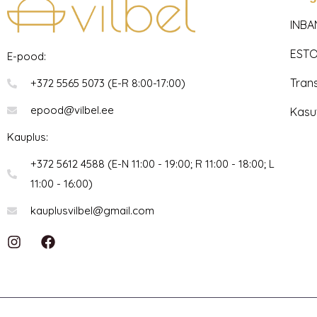
INBA
ESTO
E-pood:
Tran
+372 5565 5073 (E-R 8:00-17:00)
epood@vilbel.ee
Kasu
Kauplus:
+372 5612 4588 (E-N 11:00 - 19:00; R 11:00 - 18:00; L
11:00 - 16:00)
kauplusvilbel@gmail.com
I
F
n
a
s
c
t
e
a
b
g
o