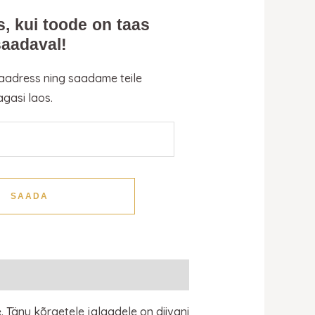
s, kui toode on taas
saadaval!
 aadress ning saadame teile
agasi laos.
SAADA
. Tänu kõrgetele jalgadele on diivani