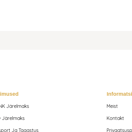
gimused
Informats
NK Järelmaks
Meist
 Järelmaks
Kontakt
sport Ja Tagastus
Privaatsuspo