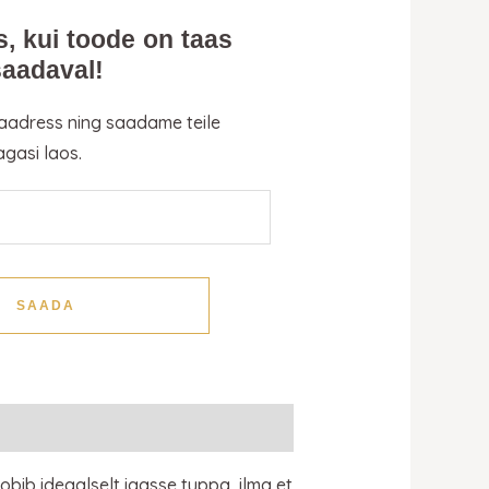
s, kui toode on taas
saadaval!
 aadress ning saadame teile
agasi laos.
SAADA
bib ideaalselt igasse tuppa, ilma et