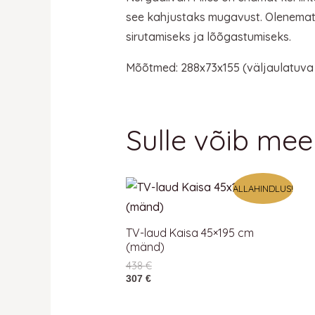
see kahjustaks mugavust. Olenemata 
sirutamiseks ja lõõgastumiseks.
Mõõtmed: 288x73x155 (väljaulatuva
Sulle võib mee
ALLAHINDLUS!
TV-laud Kaisa 45×195 cm
(mänd)
438
€
307
€