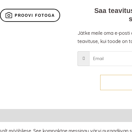
Saa teavitu
PROOVI FOTOGA
Jätke meile oma e-posti
teavituse, kui toode on t
tsalt mööbliese. See kompaktne messingu värvi nurgadiivan so