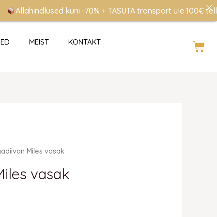
Allahindlused kuni -70% + TASUTA transport üle 100€ tellimus
SED
MEIST
KONTAKT
Cart
egune
adiivan Miles vasak
d
Miles vasak
 €.