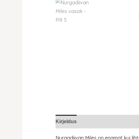
Kirjeldus
Lisainfo
Nurgadiivan Miles on enamat kui lih