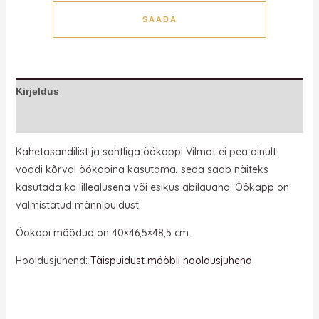
SAADA
Kirjeldus
Lisainfo
Kahetasandilist ja sahtliga öökappi Vilmat ei pea ainult
voodi kõrval öökapina kasutama, seda saab näiteks
kasutada ka lillealusena või esikus abilauana. Öökapp on
valmistatud männipuidust.
Öökapi mõõdud on 40×46,5×48,5 cm.
Hooldusjuhend:
Täispuidust mööbli hooldusjuhend