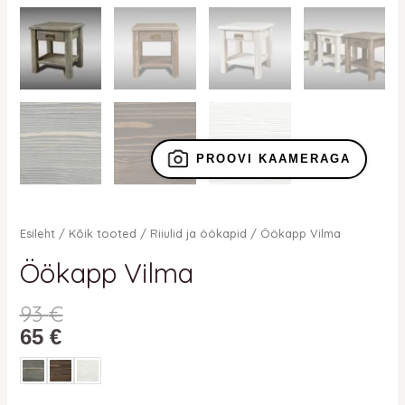
PROOVI KAAMERAGA
Esileht
/
Kõik tooted
/
Riiulid ja öökapid
/ Öökapp Vilma
Öökapp Vilma
93
€
65
€