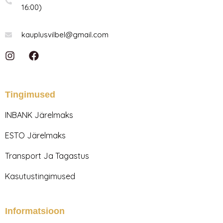
16:00)
kauplusvilbel@gmail.com
I
F
n
a
s
c
t
e
a
b
Tingimused
g
o
r
o
INBANK Järelmaks
a
k
m
ESTO Järelmaks
Transport Ja Tagastus
Kasutustingimused
Informatsioon