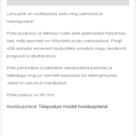
Lana pink on rustikaalses stiilis ning valmistatud
männipuidust.
Plate puidusüü ja tekstuur tuleb esile spetsiaalse harjamise
teel, mille eesmärk on rõhutada puidu naturaalsust. Pingil
võib esineda erinevaid looduslikke omadusi nagu oksakohti,
pragusid ja ebatasasusi.
Pinki peitsitakse ja lakitakse vesialuseliste peitside ja
lakkidega ning on võimalik kasutada ka välitingimustes.
Jalad on värvitud metalljalad.
Plate paksus on 40 mm.
Hooldusjuhend:
Täispuidust mööbli hooldusjuhend