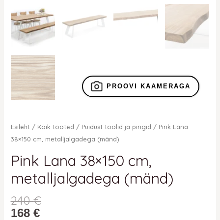
PROOVI KAAMERAGA
Esileht
/
Kõik tooted
/
Puidust toolid ja pingid
/ Pink Lana
38×150 cm, metalljalgadega (mänd)
Pink Lana 38×150 cm,
metalljalgadega (mänd)
240
€
168
€