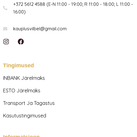
+372 5612 4588 (E-N 11:00 - 19:00; R 11:00 - 18:00; L 11:00 -
16:00)
kauplusvilbel@gmail.com
I
F
n
a
s
c
t
e
a
b
Tingimused
g
o
r
o
INBANK Järelmaks
a
k
m
ESTO Järelmaks
Transport Ja Tagastus
Kasutustingimused