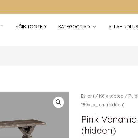
HT
KÕIK TOOTED
KATEGOORIAD
ALLAHINDLU
Pink
Esileht
/
Kõik tooted
/
Puid
Vanamo
180x…x… cm (hidden)
180x...x...
Pink Vanamo
cm
(hidden)
(hidden)