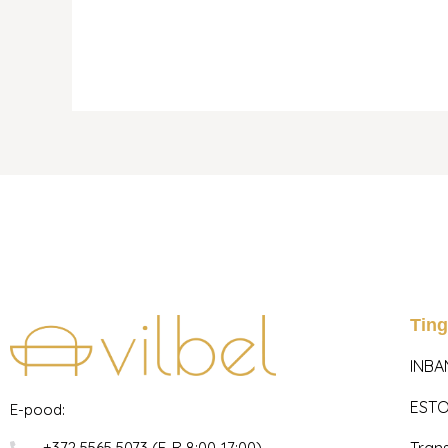
Tin
INBA
ESTO
E-pood:
Tran
+372 5565 5073 (E-R 8:00-17:00)