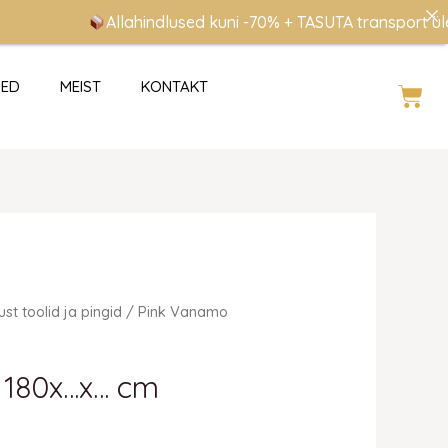
Allahindlused kuni -70% + TASUTA transport üle 10
SED
MEIST
KONTAKT
Cart
ust toolid ja pingid
/ Pink Vanamo
 180x…x… cm