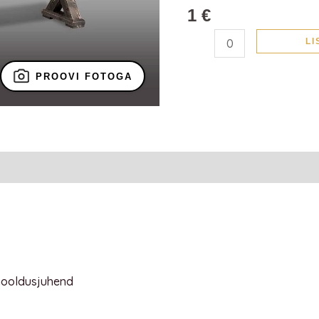
kogus
1
€
LI
PROOVI FOTOGA
 hooldusjuhend