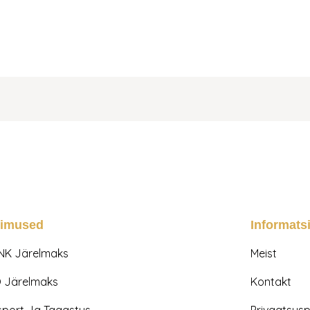
gimused
Informats
NK Järelmaks
Meist
 Järelmaks
Kontakt
sport Ja Tagastus
Privaatsuspo