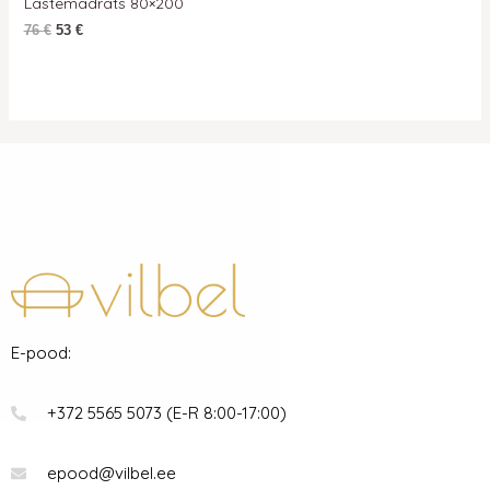
Lastemadrats 80×200
76
€
53
€
E-pood:
+372 5565 5073 (E-R 8:00-17:00)
epood@vilbel.ee