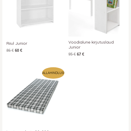
Voodialune kirjutuslaud
Riiul Junior
Junior
86
€
60
€
95
€
67
€
Algne
Praegune
ALLAHINDLUS!
hind
hind
oli:
on:
76 €.
76 €.