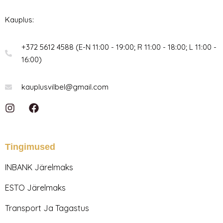
Kauplus:
+372 5612 4588 (E-N 11:00 - 19:00; R 11:00 - 18:00; L 11:00 -
16:00)
kauplusvilbel@gmail.com
I
F
n
a
s
c
t
e
a
b
Tingimused
g
o
r
o
INBANK Järelmaks
a
k
m
ESTO Järelmaks
Transport Ja Tagastus