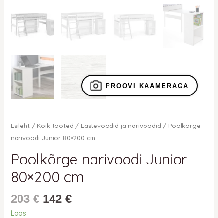
PROOVI KAAMERAGA
Esileht
/
Kõik tooted
/
Lastevoodid ja narivoodid
/ Poolkõrge
narivoodi Junior 80×200 cm
Poolkõrge narivoodi Junior
80×200 cm
203
€
142
€
Laos