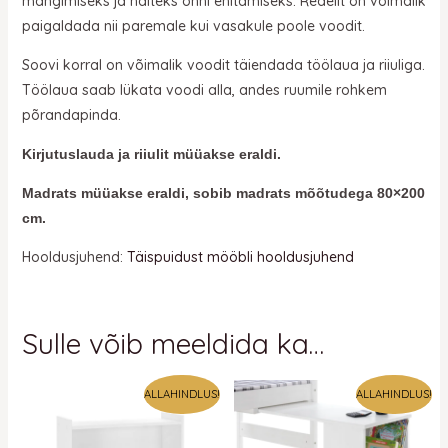
mängimiseks ja näiteks onni ehitamiseks. Redelit on võimalik
paigaldada nii paremale kui vasakule poole voodit.
Soovi korral on võimalik voodit täiendada töölaua ja riiuliga.
Töölaua saab lükata voodi alla, andes ruumile rohkem
põrandapinda.
Kirjutuslauda ja riiulit müüakse eraldi.
Madrats müüakse eraldi, sobib madrats mõõtudega 80×200
cm.
Hooldusjuhend:
Täispuidust mööbli hooldusjuhend
Sulle võib meeldida ka…
Algne
Praegune
Algne
Praegune
ALLAHINDLUS!
ALLAHINDLUS!
hind
hind
hind
hind
oli:
on:
oli:
on:
86 €.
86 €.
95 €.
95 €.