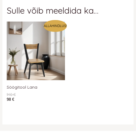
Sulle võib meeldida ka…
ALLAHINDLUS!
Söögitool Lana
140
€
98
€