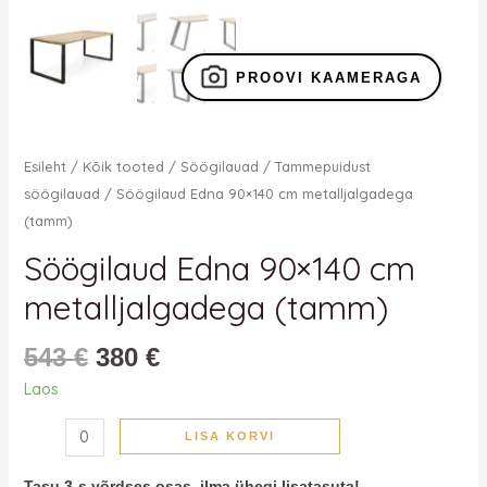
PROOVI KAAMERAGA
Esileht
/
Kõik tooted
/
Söögilauad
/
Tammepuidust
söögilauad
/ Söögilaud Edna 90×140 cm metalljalgadega
(tamm)
Söögilaud Edna 90×140 cm
metalljalgadega (tamm)
543
€
380
€
Laos
LISA KORVI
Tasu 3-s võrdses osas, ilma ühegi lisatasuta!