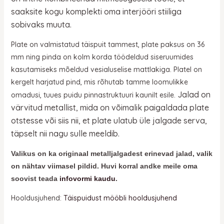
saaksite kogu komplekti oma interjööri stiiliga
sobivaks muuta.
Plate on valmistatud täispuit tammest, plate paksus on 36
mm ning pinda on kolm korda töödeldud siseruumides
kasutamiseks mõeldud vesialuselise mattlakiga. Platel on
kergelt harjatud pind, mis rõhutab tamme loomulikke
Jalad on
omadusi, tuues puidu pinnastruktuuri kaunilt esile.
värvitud metallist, mida
on võimalik paigaldada plate
otstesse või siis nii, et plate ulatub üle jalgade serva,
täpselt nii nagu sulle meeldib.
Valikus on ka originaal metalljalgadest erinevad jalad, valik
on nähtav viimasel pildid. Huvi korral andke meile oma
soovist teada
infovormi kaudu
.
Hooldusjuhend:
Täispuidust mööbli hooldusjuhend