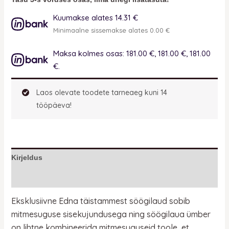
Kuumakse alates 14.31 €
Minimaalne sissemakse alates 0.00 €
Maksa kolmes osas: 181.00 €, 181.00 €, 181.00
€.
Laos olevate toodete tarneaeg kuni 14
tööpäeva!
Kirjeldus
Lisainfo
Eksklusiivne Edna täistammest söögilaud
sobib
mitmesuguse sisekujundusega ning söögilaua ümber
on lihtne kombineerida mitmesuguseid toole, et