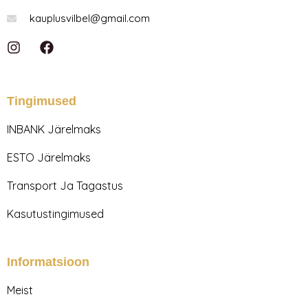
kauplusvilbel@gmail.com
I
F
n
a
s
c
t
e
a
b
Tingimused
g
o
r
o
INBANK Järelmaks
a
k
m
ESTO Järelmaks
Transport Ja Tagastus
Kasutustingimused
Informatsioon
Meist