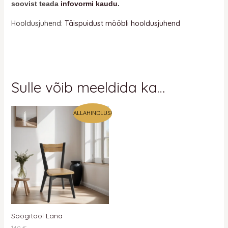
soovist teada
infovormi kaudu
.
Hooldusjuhend:
Täispuidust mööbli hooldusjuhend
Sulle võib meeldida ka…
ALLAHINDLUS!
Söögitool Lana
140
€