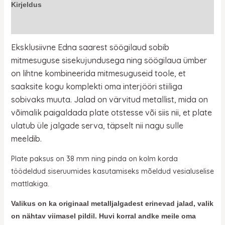
Kirjeldus
Lisainfo
Eksklusiivne Edna saarest söögilaud
sobib
mitmesuguse sisekujundusega ning söögilaua ümber
on lihtne kombineerida mitmesuguseid toole, et
saaksite kogu komplekti oma interjööri stiiliga
sobivaks muuta. Jalad on värvitud metallist, mida
on
võimalik paigaldada plate otstesse või siis nii, et plate
ulatub üle jalgade serva, täpselt nii nagu sulle
meeldib.
Plate paksus on 38 mm ning pinda on kolm korda
töödeldud siseruumides kasutamiseks mõeldud vesialuselise
mattlakiga.
Valikus on ka originaal metalljalgadest erinevad jalad, valik
on nähtav viimasel pildil. Huvi korral andke meile oma