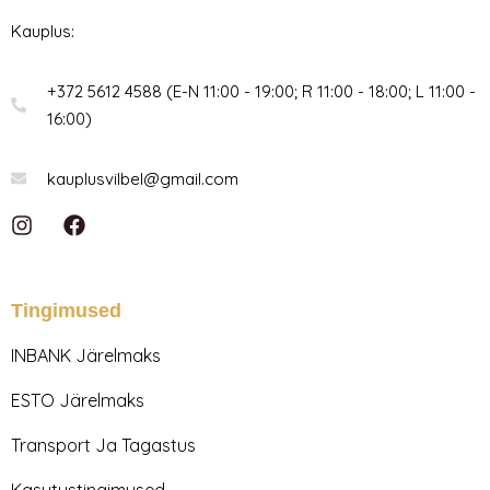
Kauplus:
+372 5612 4588 (E-N 11:00 - 19:00; R 11:00 - 18:00; L 11:00 -
16:00)
kauplusvilbel@gmail.com
I
F
n
a
s
c
t
e
a
b
Tingimused
g
o
r
o
INBANK Järelmaks
a
k
m
ESTO Järelmaks
Transport Ja Tagastus
Kasutustingimused