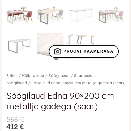
PROOVI KAAMERAGA
Esileht
/
Kõik tooted
/
Söögilauad
/
Saarepuidust
söögilauad
/ Söögilaud Edna 90×200 cm metalljalgadega (saar)
Söögilaud Edna 90×200 cm
metalljalgadega (saar)
588
€
412
€