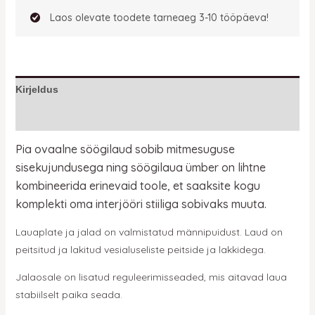
Laos olevate toodete tarneaeg 3-10 tööpäeva!
Kirjeldus
Lisainfo
Pia ovaalne söögilaud
sobib mitmesuguse
sisekujundusega ning söögilaua ümber on lihtne
kombineerida erinevaid toole, et saaksite kogu
komplekti oma interjööri stiiliga sobivaks muuta.
Lauaplate ja jalad on valmistatud männipuidust. Laud on
peitsitud ja lakitud vesialuseliste peitside ja lakkidega.
Jalaosale on lisatud reguleerimisseaded, mis aitavad laua
stabiilselt paika seada.