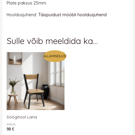
Plate paksus 25mm.
Hooldusjuhend:
Täispuidust mööbli hooldusjuhend
Sulle võib meeldida ka…
ALLAHINDLUS!
Söögitool Lana
140
€
98
€