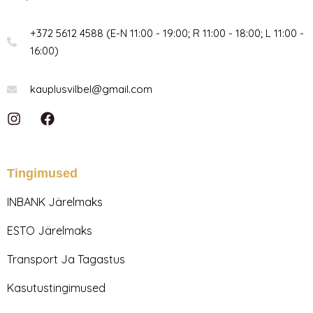
+372 5612 4588 (E-N 11:00 - 19:00; R 11:00 - 18:00; L 11:00 -
16:00)
kauplusvilbel@gmail.com
I
F
n
a
s
c
t
e
a
b
Tingimused
g
o
r
o
INBANK Järelmaks
a
k
m
ESTO Järelmaks
Transport Ja Tagastus
Kasutustingimused