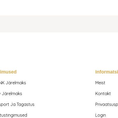
gimused
Informats
NK Järelmaks
Meist
 Järelmaks
Kontakt
sport Ja Tagastus
Privaatsuspo
tustingimused
Login