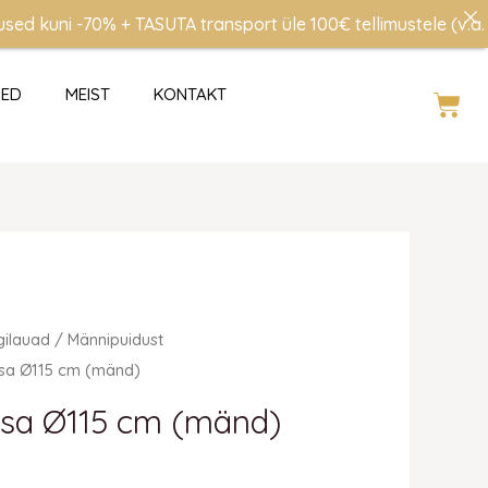
uni -70% + TASUTA transport üle 100€ tellimustele (v.a. Eest
SED
MEIST
KONTAKT
Cart
gilauad
/
Männipuidust
sa Ø115 cm (mänd)
sa Ø115 cm (mänd)