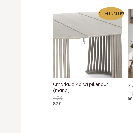
ALLAHINDLUS!
Ümarlaud Kaisa pikendus
Sö
(mänd)
1
117
€
9
82
€