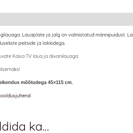
ilauaga. Lauaplate ja jalg on valmistatud männipuidust. La
useliste peitside ja lakkidega.
vate Kaisa TV laua ja diivanilauaga.
ilsemaks!
 pikendus mõõtudega 45×115 cm.
 hooldusjuhend
ldida ka…