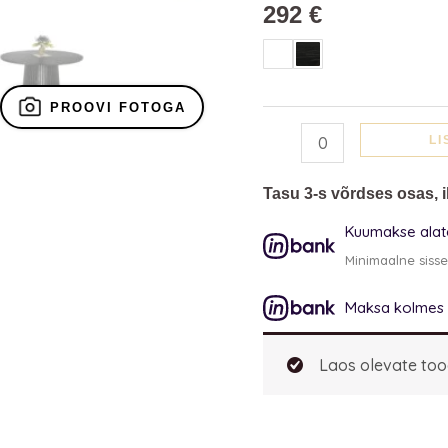
kogus
292
€
PROOVI FOTOGA
LI
Tasu 3-s võrdses osas, i
Kuumakse alate
Minimaalne siss
Maksa kolmes o
Laos olevate too