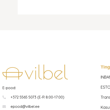
Tin
INBA
ESTO
E-pood:
Tran
+372 5565 5073 (E-R 8:00-17:00)
epood@vilbel.ee
Kasu