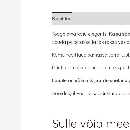
Kirjeldus
Lisainfo
Tooge oma koju elegantsi Kaisa söög
Lauda peitsitakse ja lakitakse vesial
Kombineeri laud samasse sarja kuulu
Muutke oma kodu hubasemaks ja sti
Lauale on võimalik juurde soetada
Hooldusjuhend:
Täispuidust mööbli
Sulle võib mee