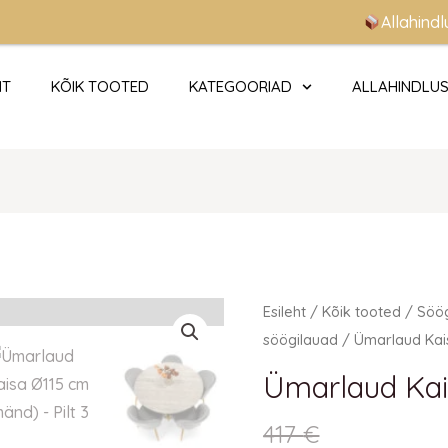
Allahindlused k
HT
KÕIK TOOTED
KATEGOORIAD
ALLAHINDLU
Ümarlaud
Esileht
/
Kõik tooted
/
Söö
Kaisa
söögilauad
/ Ümarlaud Kai
Ø115
Ümarlaud Kai
cm
(mänd)
417
€