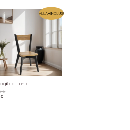
ALLAHINDLUS!
ögitool Lana
40
€
8
€