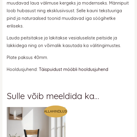
muudavad laua välimuse kergeks ja modernseks. Männipuit
loob hubasust ning eksklusiivsust. Selle kauni tekstuuriga
pind ja naturaalsed toonid muudavad iga söögihetke
eriliseks.
Lauda peitsitakse ja lakitakse vesialuseliste peitside ja
lakkidega ning on võimalik kasutada ka välitingimustes.
Plate paksus 40mm.
Hooldusjuhend:
Täispuidust mööbli hooldusjuhend
Sulle võib meeldida ka…
ALLAHINDLUS!