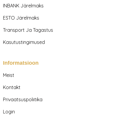
r
o
INBANK Järelmaks
a
k
m
ESTO Järelmaks
Transport Ja Tagastus
Kasutustingimused
Informatsioon
Meist
Kontakt
Privaatsuspoliitika
Login