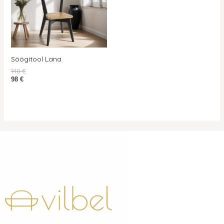
Söögitool Lana
140
€
98
€