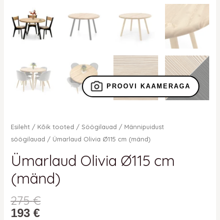
PROOVI KAAMERAGA
Esileht
/
Kõik tooted
/
Söögilauad
/
Männipuidust
söögilauad
/ Ümarlaud Olivia Ø115 cm (mänd)
Ümarlaud Olivia Ø115 cm
(mänd)
275
€
193
€