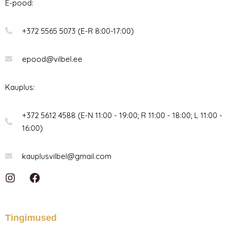
E-pood:
+372 5565 5073 (E-R 8:00-17:00)
epood@vilbel.ee
Kauplus:
+372 5612 4588 (E-N 11:00 - 19:00; R 11:00 - 18:00; L 11:00 -
16:00)
kauplusvilbel@gmail.com
I
F
n
a
s
c
t
e
a
b
Tingimused
g
o