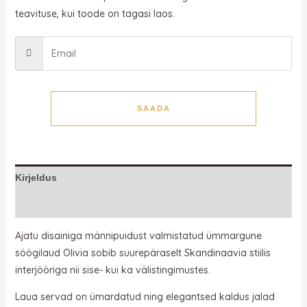
teavituse, kui toode on tagasi laos.
SAADA
Kirjeldus
Lisainfo
Ajatu disainiga männipuidust valmistatud ümmargune
söögilaud Olivia sobib suurepäraselt Skandinaavia stiilis
interjööriga nii sise- kui ka välistingimustes.
Laua servad on ümardatud ning elegantsed kaldus jalad