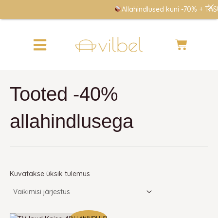
Skip
Allahindlused kuni -70% + TASU
to
content
Cart
Tooted -40%
allahindlusega
Kuvatakse üksik tulemus
Algne
Praegune