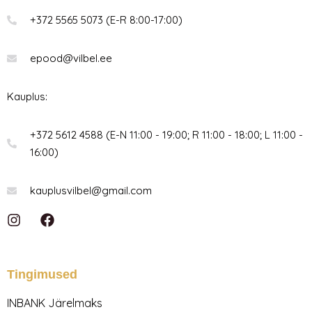
+372 5565 5073 (E-R 8:00-17:00)
epood@vilbel.ee
Kauplus:
+372 5612 4588 (E-N 11:00 - 19:00; R 11:00 - 18:00; L 11:00 -
16:00)
kauplusvilbel@gmail.com
I
F
n
a
s
c
t
e
a
b
Tingimused
g
o
r
o
INBANK Järelmaks