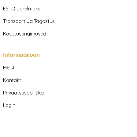
a
k
m
ESTO Järelmaks
Transport Ja Tagastus
Kasutustingimused
Informatsioon
Meist
Kontakt
Privaatsuspoliitika
Login