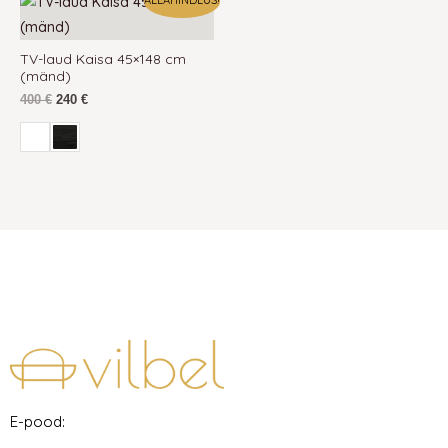
ALLAHINDLUS!
hind
hind
oli:
on:
400 €.
240 €.
TV-laud Kaisa 45×148 cm
(mänd)
400
€
240
€
E-pood: