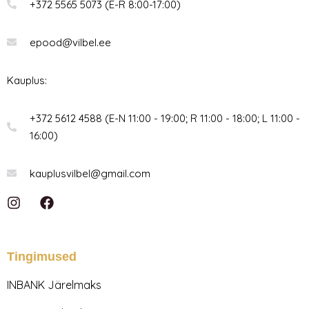
+372 5565 5073 (E-R 8:00-17:00)
epood@vilbel.ee
Kauplus:
+372 5612 4588 (E-N 11:00 - 19:00; R 11:00 - 18:00; L 11:00 -
16:00)
kauplusvilbel@gmail.com
I
F
n
a
s
c
t
e
a
b
Tingimused
g
o
r
o
INBANK Järelmaks
a
k