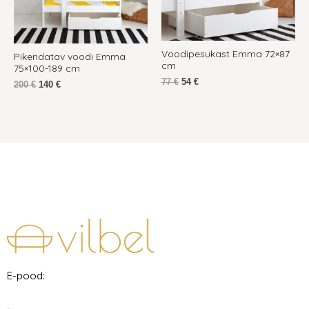
Voodipesukast Emma 72×87
Pikendatav voodi Emma
cm
75×100-189 cm
77
€
54
€
200
€
140
€
E-pood: