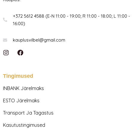
+372 5612 4588 (E-N 11:00 - 19:00; R 11:00 - 18:00; L 11:00 -
16:00)
kauplusvilbel@gmail.com
I
F
n
a
s
c
t
e
a
b
Tingimused
g
o
r
o
INBANK Järelmaks
a
k
m
ESTO Järelmaks
Transport Ja Tagastus
Kasutustingimused