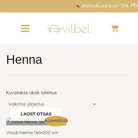
Skip
Allahindlused kuni -70% + TA
to
content
Cart
Henna
Kuvatakse üksik tulemus
LAOST OTSAS
Algne
Praegune
ALLAHINDLUS!
hind
hind
oli:
on:
Voodi Henna 160×200 cm
220 €.
220 €.