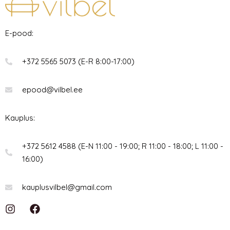
E-pood:
+372 5565 5073 (E-R 8:00-17:00)
epood@vilbel.ee
Kauplus:
+372 5612 4588 (E-N 11:00 - 19:00; R 11:00 - 18:00; L 11:00 -
16:00)
kauplusvilbel@gmail.com
I
F
n
a
s
c