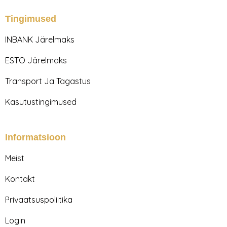
t
e
a
b
Tingimused
g
o
r
o
INBANK Järelmaks
a
k
m
ESTO Järelmaks
Transport Ja Tagastus
Kasutustingimused
Informatsioon
Meist
Kontakt
Privaatsuspoliitika
Login