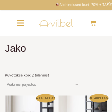
Skip
Allahindlused kuni -70% + TASUTA
to
content
Cart
Jako
Kuvatakse kõik 2 tulemust
ALLAHINDLUS!
ALLAHINDLUS!