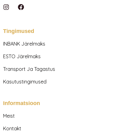
I
F
n
a
s
c
t
e
a
b
Tingimused
g
o
r
o
INBANK Järelmaks
a
k
m
ESTO Järelmaks
Transport Ja Tagastus
Kasutustingimused
Informatsioon
Meist
Kontakt