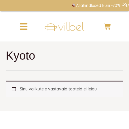
Skip
Allahindlused kuni -70% + TA
to
content
Cart
Kyoto
Sinu valikutele vastavaid tooteid ei leidu.