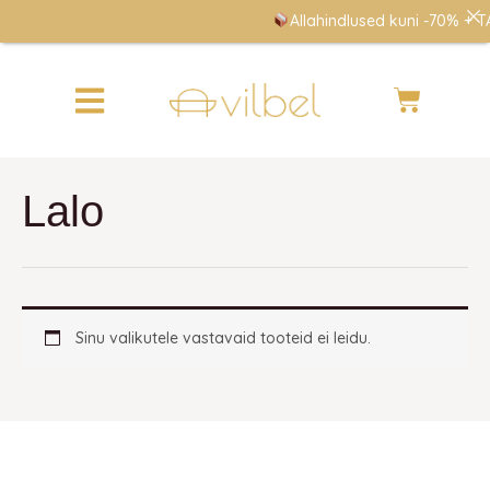
Skip
Allahindlused kuni -70% + TA
to
content
Cart
Lalo
Sinu valikutele vastavaid tooteid ei leidu.