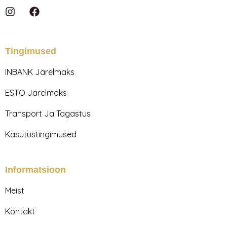
I
F
n
a
s
c
t
e
a
b
Tingimused
g
o
r
o
INBANK Järelmaks
a
k
m
ESTO Järelmaks
Transport Ja Tagastus
Kasutustingimused
Informatsioon
Meist
Kontakt