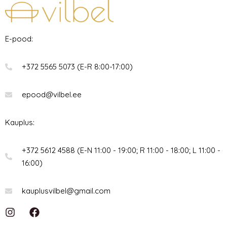
E-pood:
+372 5565 5073 (E-R 8:00-17:00)
epood@vilbel.ee
Kauplus:
+372 5612 4588 (E-N 11:00 - 19:00; R 11:00 - 18:00; L 11:00 -
16:00)
kauplusvilbel@gmail.com
I
F
n
a