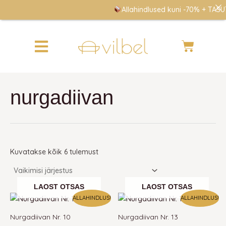
Skip
Allahindlused kuni -70% + TASUT
to
content
Cart
nurgadiivan
Kuvatakse kõik 6 tulemust
LAOST OTSAS
LAOST OTSAS
Algne
Praegune
Algne
Praegune
ALLAHINDLUS!
ALLAHINDLUS!
hind
hind
hind
hind
oli:
on:
oli:
on:
Nurgadiivan Nr. 10
Nurgadiivan Nr. 13
800 €.
290 €.
1800 €.
650 €.