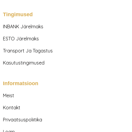
s
c
t
e
a
b
Tingimused
g
o
r
o
INBANK Järelmaks
a
k
m
ESTO Järelmaks
Transport Ja Tagastus
Kasutustingimused
Informatsioon
Meist
Kontakt
Privaatsuspoliitika
Login