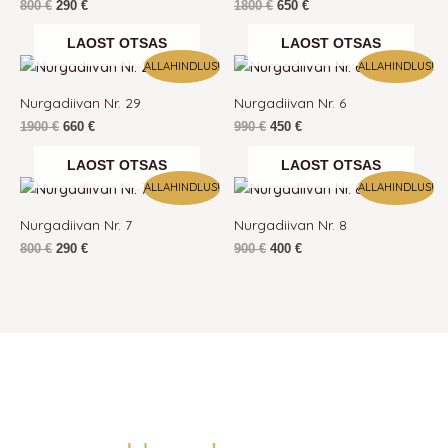
800
€
290
€
1800
€
650
€
LAOST OTSAS
LAOST OTSAS
Algne
Praegune
Algne
Praegune
ALLAHINDLUS!
ALLAHINDLUS!
hind
hind
hind
hind
oli:
on:
oli:
on:
Nurgadiivan Nr. 29
Nurgadiivan Nr. 6
1900 €.
660 €.
990 €.
450 €.
1900
€
660
€
990
€
450
€
LAOST OTSAS
LAOST OTSAS
Algne
Praegune
Algne
Praegune
ALLAHINDLUS!
ALLAHINDLUS!
hind
hind
hind
hind
oli:
on:
oli:
on:
Nurgadiivan Nr. 7
Nurgadiivan Nr. 8
800 €.
290 €.
900 €.
400 €.
800
€
290
€
900
€
400
€