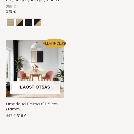
255
€
179
€
Algne
Praegune
ALLAHINDLUS!
hind
hind
oli:
on:
443 €.
443 €.
LAOST OTSAS
Ümarlaud Palma Ø115 cm
(tamm)
443
€
310
€