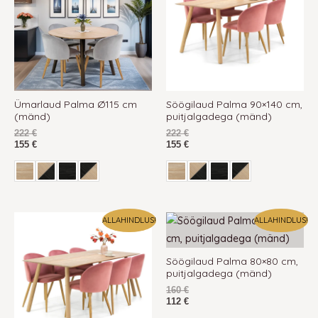
Ümarlaud Palma Ø115 cm
Söögilaud Palma 90×140 cm,
(mänd)
puitjalgadega (mänd)
222
€
222
€
155
€
155
€
ALLAHINDLUS!
ALLAHINDLUS!
Söögilaud Palma 80×80 cm,
puitjalgadega (mänd)
160
€
112
€