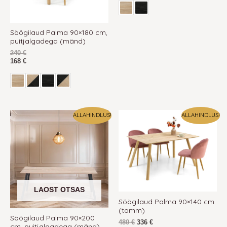
Söögilaud Palma 90×180 cm,
puitjalgadega (mänd)
240
€
168
€
Algne
Praegune
ALLAHINDLUS!
ALLAHINDLUS!
hind
hind
oli:
on:
480 €.
480 €.
LAOST OTSAS
Söögilaud Palma 90×140 cm
(tamm)
Söögilaud Palma 90×200
480
€
336
€
cm, puitjalgadega (mänd)