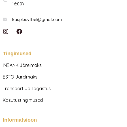
16:00)
kauplusvilbel@gmail.com
I
F
n
a
s
c
t
e
a
b
Tingimused
g
o
r
o
INBANK Järelmaks
a
k
m
ESTO Järelmaks
Transport Ja Tagastus
Kasutustingimused
Informatsioon