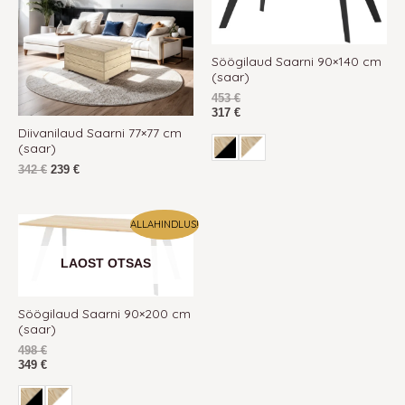
Söögilaud Saarni 90×140 cm
(saar)
453
€
317
€
Diivanilaud Saarni 77×77 cm
(saar)
342
€
239
€
ALLAHINDLUS!
LAOST OTSAS
Söögilaud Saarni 90×200 cm
(saar)
498
€
349
€