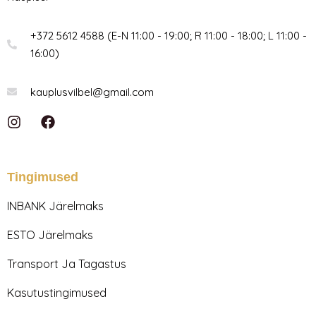
+372 5612 4588 (E-N 11:00 - 19:00; R 11:00 - 18:00; L 11:00 -
16:00)
kauplusvilbel@gmail.com
I
F
n
a
s
c
t
e
a
b
Tingimused
g
o
r
o
INBANK Järelmaks
a
k
m
ESTO Järelmaks
Transport Ja Tagastus
Kasutustingimused