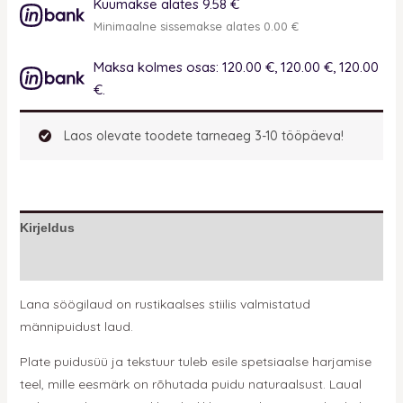
Kuumakse alates 9.58 €
Minimaalne sissemakse alates 0.00 €
Maksa kolmes osas: 120.00 €, 120.00 €, 120.00
€.
Laos olevate toodete tarneaeg 3-10 tööpäeva!
Kirjeldus
Lisainfo
Lana söögilaud on rustikaalses stiilis valmistatud
männipuidust laud.
Plate puidusüü ja tekstuur tuleb esile spetsiaalse harjamise
teel, mille eesmärk on rõhutada puidu naturaalsust. Laual