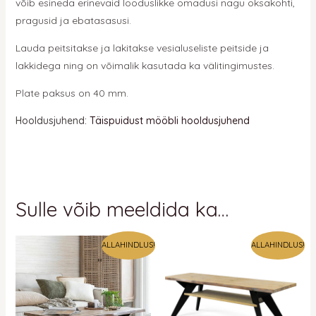
võib esineda erinevaid looduslikke omadusi nagu oksakohti,
pragusid ja ebatasasusi.
Lauda peitsitakse ja lakitakse vesialuseliste peitside ja
lakkidega ning on võimalik kasutada ka välitingimustes.
Plate paksus on 40 mm.
Hooldusjuhend:
Täispuidust mööbli hooldusjuhend
Sulle võib meeldida ka…
ALLAHINDLUS!
ALLAHINDLUS!