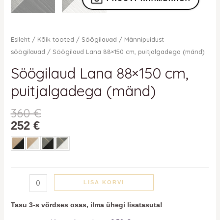
Esileht
/
Kõik tooted
/
Söögilauad
/
Männipuidust
söögilauad
/ Söögilaud Lana 88×150 cm, puitjalgadega (mänd)
Söögilaud Lana 88×150 cm,
puitjalgadega (mänd)
360
€
252
€
LISA KORVI
Tasu 3-s võrdses osas, ilma ühegi lisatasuta!