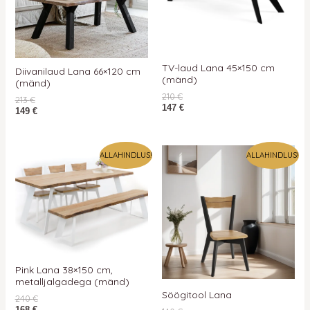
TV-laud Lana 45×150 cm
Diivanilaud Lana 66×120 cm
(mänd)
(mänd)
210
€
213
€
147
€
149
€
ALLAHINDLUS!
ALLAHINDLUS!
Pink Lana 38×150 cm,
metalljalgadega (mänd)
Söögitool Lana
240
€