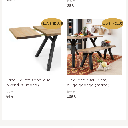
168
€
140
€
98
€
ALLAHINDLUS!
ALLAHINDLUS!
Lana 150 cm söögilaua
Pink Lana 38×150 cm,
pikendus (mänd)
puitjalgadega (mänd)
92
€
185
€
64
€
129
€