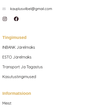
kauplusvilbel@gmail.com
I
F
n
a
s
c
t
e
a
b
Tingimused
g
o
r
o
INBANK Järelmaks
a
k
m
ESTO Järelmaks
Transport Ja Tagastus
Kasutustingimused
Informatsioon
Meist