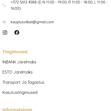
+372 5612 4588 (E-N 11:00 - 19:00; R 11:00 - 18:00; L 11:00 -
16:00)
kauplusvilbel@gmail.com
I
F
n
a
s
c
t
e
a
b
Tingimused
g
o
r
o
INBANK Järelmaks
a
k
m
ESTO Järelmaks
Transport Ja Tagastus
Kasutustingimused
Informatsioon