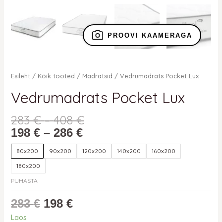
PROOVI KAAMERAGA
Esileht
/
Kõik tooted
/
Madratsid
/ Vedrumadrats Pocket Lux
Vedrumadrats Pocket Lux
283
€
–
408
€
198
€
–
286
€
80x200
90x200
120x200
140x200
160x200
180x200
PUHASTA
283
€
198
€
Laos