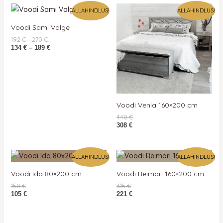
Hinnavahemik:
Hinnavahemik:
ALLAHINDLUS!
ALLAHINDLUS!
192 €
134 €
kuni
kuni
Voodi Sami Valge
270 €
189 €
192
€
–
270
€
134
€
–
189
€
Voodi Venla 160×200 cm
440
€
308
€
ALLAHINDLUS!
ALLAHINDLUS!
Voodi Ida 80×200 cm
Voodi Reimari 160×200 cm
150
€
315
€
105
€
221
€