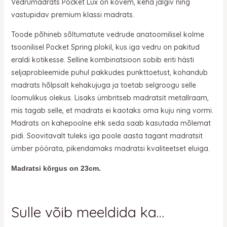
Vedrumadrats Pocket Lux on kõvem, keha jälgiv ning
vastupidav premium klassi madrats.
Toode põhineb sõltumatute vedrude anatoomilisel kolme
tsoonilisel Pocket Spring plokil, kus iga vedru on pakitud
eraldi kotikesse. Selline kombinatsioon sobib eriti hästi
seljaprobleemide puhul pakkudes punkttoetust, kohandub
madrats hõlpsalt kehakujuga ja toetab selgroogu selle
loomulikus olekus. Lisaks ümbritseb madratsit metallraam,
mis tagab selle, et madrats ei kaotaks oma kuju ning vormi.
Madrats on kahepoolne ehk seda saab kasutada mõlemat
pidi. Soovitavalt tuleks iga poole aasta tagant madratsit
ümber pöörata, pikendamaks madratsi kvaliteetset eluiga.
Madratsi kõrgus on 23cm.
Sulle võib meeldida ka…